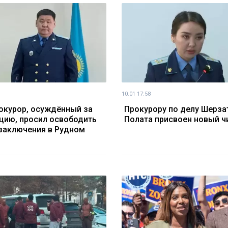
10.01 17:58
окурор, осуждённый за
Прокурору по делу Шерза
цию, просил освободить
Полата присвоен новый ч
 заключения в Рудном