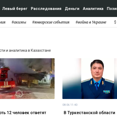
Левый берег
Расследования
Деньги
Аналитика
Пози
ния
#акимы
#январские события
#война в Украине
$
ости и аналитика в Казахстане
08.06 11:40
рть 12 человек ответят
В Туркестанской области