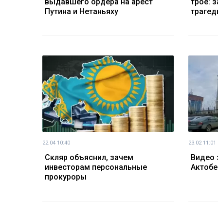
выдавшего ордера на арест
трое: 
Путина и Нетаньяху
трагед
22.04 10:40
23.02 11:01
Скляр объяснил, зачем
Видео 
инвесторам персональные
Актобе
прокуроры