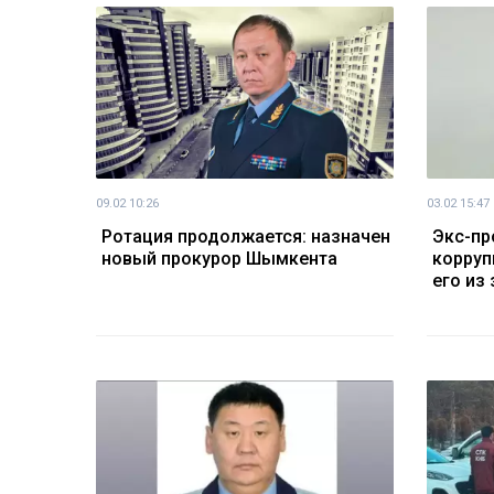
09.02 10:26
03.02 15:47
Ротация продолжается: назначен
Экс-пр
новый прокурор Шымкента
корруп
его из