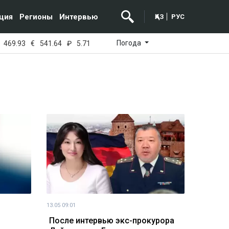
ция
Регионы
Интервью
ҚАЗ
РУС
Погода
469.93
€
541.64
₽
5.71
13.05 09:01
После интервью экс-прокурора