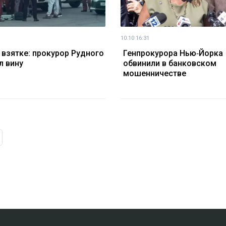
10.10 16:31
 взятке: прокурор Рудного
Генпрокурора Нью‑Йорка
л вину
обвинили в банковском
мошенничестве