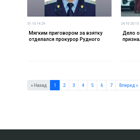
31.10 14:29
24.10 20:13
Мягким приговором за взятку
Дело о
отделался прокурор Рудного
призна
« Назад
1
2
3
4
5
6
7
Вперед »