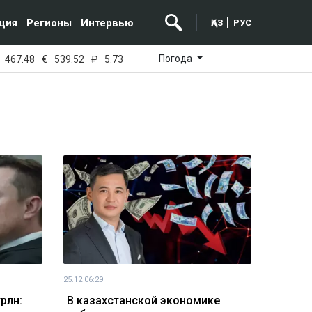
ция
Регионы
Интервью
ҚАЗ
РУС
Погода
467.48
€
539.52
₽
5.73
25.12 06:29
рлн:
В казахстанской экономике