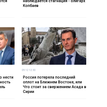
ются
наблюдается стагнация - олигарх
Копбаев
09.12 12:30
о нести
Россия потеряла последний
ность
оплот на Ближнем Востоке, или
иль
Что стоит за свержением Асада в
Сирии