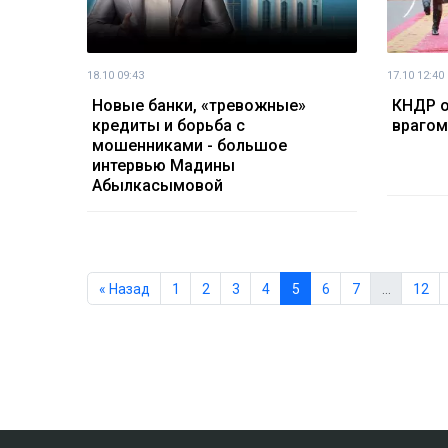
18.10 09:43
17.10 12:40
Новые банки, «тревожные»
КНДР 
кредиты и борьба с
врагом
мошенниками - большое
интервью Мадины
Абылкасымовой
« Назад
1
2
3
4
5
6
7
…
12