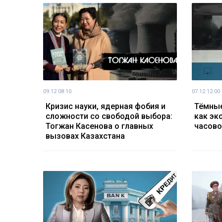
09.12 08:10
07.12 12:00
Кризис науки, ядерная фобия и
Тёмные
сложности со свободой выбора:
как эк
Тогжан Касенова о главных
часово
вызовах Казахстана