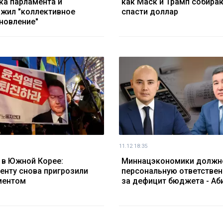
ка парламента и
как Маск и Трамп собира
жил "коллективное
спасти доллар
новление"
11.12 18:35
 в Южной Корее:
Миннацэкономики должн
енту снова пригрозили
персональную ответствен
ментом
за дефицит бюджета - Аб