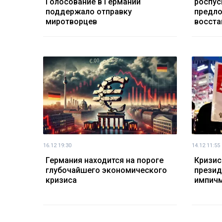
Голосование в Германии
роспус
поддержало отправку
предло
миротворцев
восста
16.12 19:30
14.12 11:55
Германия находится на пороге
Кризис
глубочайшего экономического
презид
кризиса
импич