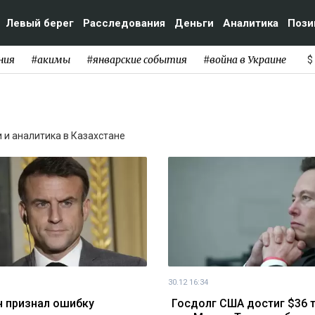
Левый берег
Расследования
Деньги
Аналитика
Пози
ния
#акимы
#январские события
#война в Украине
$
и и аналитика в Казахстане
30.12 16:34
 признал ошибку
Госдолг США достиг $36 т