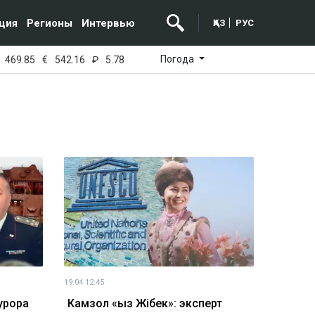
ция
Регионы
Интервью
ҚАЗ
РУС
Погода
469.85
€
542.16
₽
5.78
19.04 12:45
урора
Камзол «Қыз Жібек»: эксперт