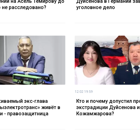
нии на Асель Темирову до
Дуйсенова в Германии за
р не расследовано?
уголовное дело
12.02 19:59
иваемый экс-глава
Кто и почему допустил пр
ыэлектротранс» живёт в
экстрадиции Дуйсенова и
и - правозащитница
Кожамжарова?