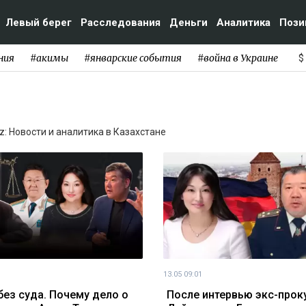
Левый берег
Расследования
Деньги
Аналитика
Пози
ния
#акимы
#январские события
#война в Украине
$
z: Новости и аналитика в Казахстане
13.05 09:01
 без суда. Почему дело о
После интервью экс-прок