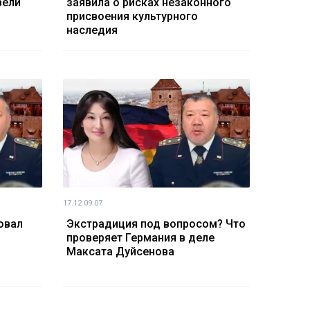
вели
заявила о рисках незаконного
присвоения культурного
наследия
17.12 09:07
овал
Экстрадиция под вопросом? Что
проверяет Германия в деле
Максата Дуйсенова