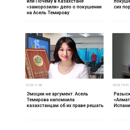
или Почему в Казахстане
покуше
«заморозили» дело о покушении
сих по
на Асель Темирову
12.03 11:38
18.02 19:41
Эмоции не аргумент: Асель
Разыск
Темирова напомнила
«Алмат
казахстанцам об их праве решать
Испани