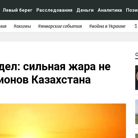
Левый берег
Расследования
Деньги
Аналитика
Пози
ния
#акимы
#январские события
#война в Украине
$
дел: сильная жара не
гионов Казахстана