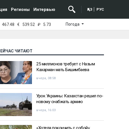
ция
Регионы
Интервью
ҚАЗ
РУС
Погода
467.48
€
539.52
₽
5.73
СЕЙЧАС ЧИТАЮТ
25 миллионов требует с Назым
Кахарман мать Бишимбаева
вчера, 08:58
Урок Украины: Казахстан решил по-
новому снабжать армию
вчера, 16:03
«Хотела покончить с собой»: