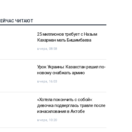
СЕЙЧАС ЧИТАЮТ
25 миллионов требует с Назым
Кахарман мать Бишимбаева
вчера, 08:58
Урок Украины: Казахстан решил по-
новому снабжать армию
вчера, 16:03
«Хотела покончить с собой»:
девочка подверглась травле после
изнасилования в Актобе
вчера, 10:20