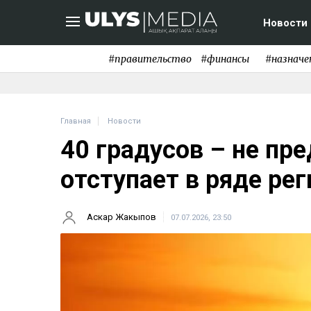
Новости
#правительство
#финансы
#назначе
Главная
Новости
40 градусов – не пре
отступает в ряде ре
Аскар Жакыпов
07.07.2026, 23:50