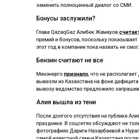
заменить полноценный диалог со СМИ.
Бонусы заслужили?
Глава QazaqGaz Алибек Жамауов
считае
премий и бонусов, поскольку показывает
этот год в компании пока назвать не смог
Бензин считают не все
Минэнерго
признало
, что не располагае
вывезли из Казахстана на фоне дефицита 
вывозу ведомство предложило запрашива
Алия вышла из тени
После долгого отсутствия на публике Ал
празднике. В соцсетях обсуждают не толь
фотографиях Дариги Назарбаевой и Нурал
самой известной семьи Казахстана после