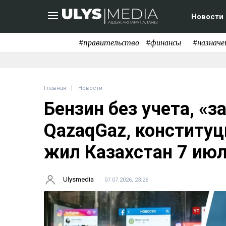
Новости
#правительство
#финансы
#назначе
Главная
Новости
Бензин без учета, «
QazaqGaz, конституц
жил Казахстан 7 ию
Ulysmedia
07.07.2026, 23:26