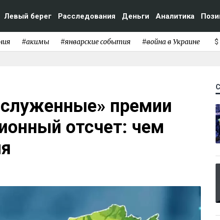
Левый берег
Расследования
Деньги
Аналитика
Пози
ния
#акимы
#январские события
#война в Украине
$
заслуженные» премии
ионный отсчет: чем
ля