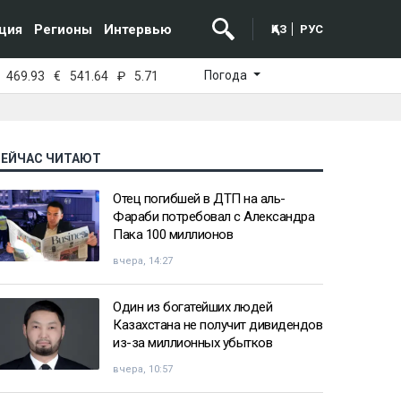
ция
Регионы
Интервью
ҚАЗ
РУС
Погода
469.93
€
541.64
₽
5.71
СЕЙЧАС ЧИТАЮТ
Отец погибшей в ДТП на аль-
Фараби потребовал с Александра
Пака 100 миллионов
вчера, 14:27
Один из богатейших людей
Казахстана не получит дивидендов
из-за миллионных убытков
вчера, 10:57