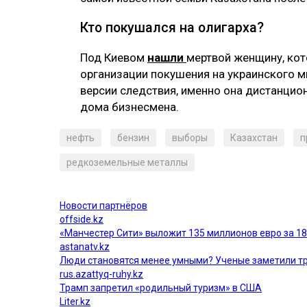
Кто покушался на олигарха?
Под Киевом
нашли
мертвой женщину, ко
организации покушения на украинского 
версии следствия, именно она дистанцио
дома бизнесмена.
нефть
бензин
выборы
Казахстан
п
редкоземельные металлы