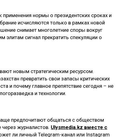
 применения нормы о президентских сроках и
збрание исчисляются только в рамках новой
решение снимает многолетние споры вокруг
им элитам сигнал прекратить спекуляции о
вают новым стратегическим ресурсом.
Казахстан превратить свои запасы критических
та и почему главное препятствие сегодня – не
ологоразведка и технологии.
 чаще предпочитают общаться с обществом
е через журналистов.
Ulysmedia.kz вместе с
может ли личный Telegram-канал или Instagram