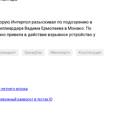
торую Интерпол разыскивал по подозрению в
миллиардера Вадима Ермолаева в Монако. По
нно привела в действие взрывное устройство у
резидент
QazaqGaz
Минэнерго
Конституция