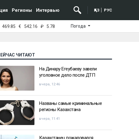
ция
Регионы
Интервью
ҚАЗ
РУС
Погода
469.85
€
542.16
₽
5.78
СЕЙЧАС ЧИТАЮТ
На Динару Егеубаеву завели
уголовное дело после ДТП
вчера, 12:46
Названы самые криминальные
регионы Казахстана
вчера, 11:41
Казахстанец пожаловался