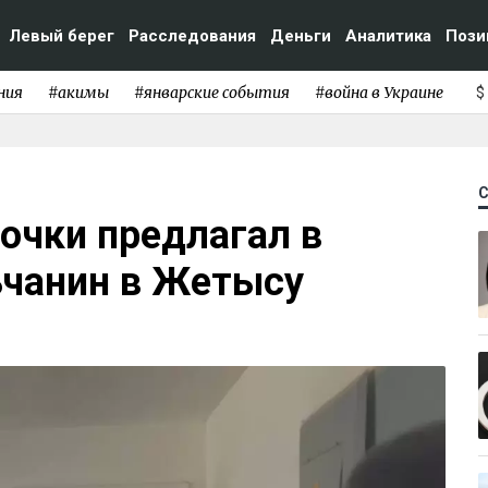
Левый берег
Расследования
Деньги
Аналитика
Пози
ния
#акимы
#январские события
#война в Украине
$
очки предлагал в
ьчанин в Жетысу