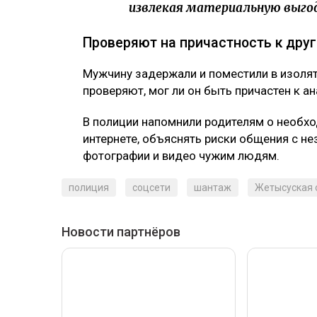
извлекая материальную выгоду
Проверяют на причастность к дру
Мужчину задержали и поместили в изоля
проверяют, мог ли он быть причастен к а
В полиции напомнили родителям о необхо
интернете, объяснять риски общения с н
фотографии и видео чужим людям.
полиция
соцсети
шантаж
Жетысуская 