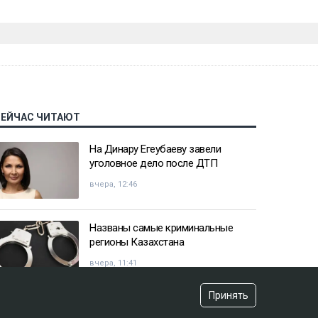
СЕЙЧАС ЧИТАЮТ
На Динару Егеубаеву завели
уголовное дело после ДТП
вчера, 12:46
Названы самые криминальные
регионы Казахстана
вчера, 11:41
Принять
Казахстанец пожаловался