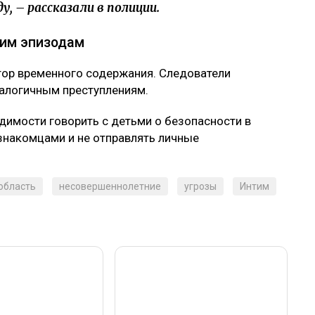
, – рассказали в полиции.
гим эпизодам
тор временного содержания. Следователи
налогичным преступлениям.
димости говорить с детьми о безопасности в
езнакомцами и не отправлять личные
область
несовершеннолетние
угрозы
Интим