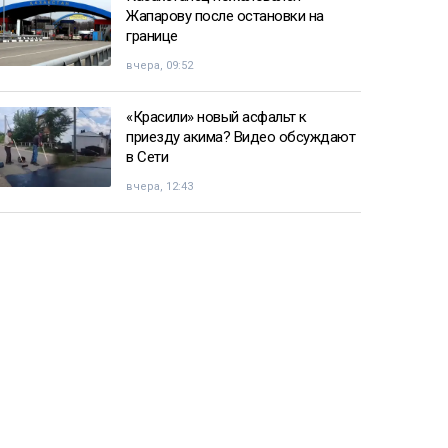
Жапарову после остановки на
границе
вчера, 09:52
«Красили» новый асфальт к
приезду акима? Видео обсуждают
в Сети
вчера, 12:43