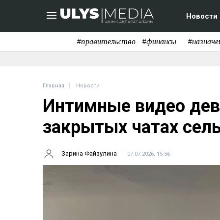
Новости
#правительство
#финансы
#назначе
Главная
Новости
Интимные видео дев
закрытых чатах сел
Зарина Файзулина
07.07.2026, 15:56