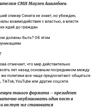
вителям СМИ Маулен Ашимбаев.
ий спикер Сената не знает, но убежден,
алы взаимодействия с властью, а власти
их идей до граждан.
 они должны быть? Об этом
муникациям.
г
ва отмечает, что мир действительно
есять лет назад основным посредником между
 же политики все чаще предпочитают общаться
 TikTok, YouTube или другие соцсети.
енцев такого формата – президент
таточно опубликовать один пост в
, и он тут же становится