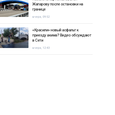
Жапарову после остановки на
границе
вчера, 09:52
«Красили» новый асфальт к
приезду акима? Видео обсуждают
в Сети
вчера, 12:43