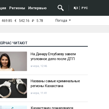
ция
Регионы
Интервью
ҚАЗ
РУС
Погода
469.85
€
542.16
₽
5.78
СЕЙЧАС ЧИТАЮТ
На Динару Егеубаеву завели
уголовное дело после ДТП
вчера, 12:46
Названы самые криминальные
регионы Казахстана
вчера, 11:41
Казахстанец пожаловался