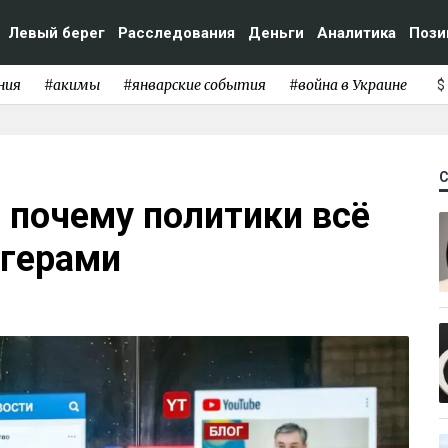
Левый берег
Расследования
Деньги
Аналитика
Пози
ния
#акимы
#январские события
#война в Украине
$
 почему политики всё
огерами