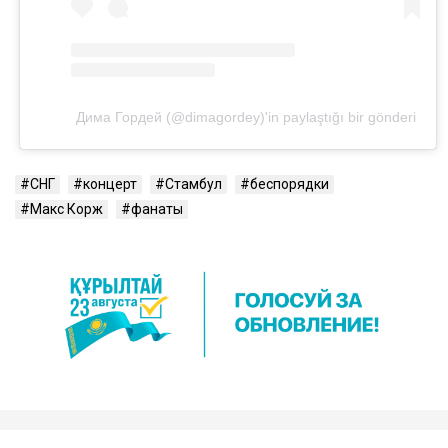
Дима Гордей (@dimagordey)'in paylaştığı bir gönderi
СНГ
концерт
Стамбул
беспорядки
Макс Корж
фанаты