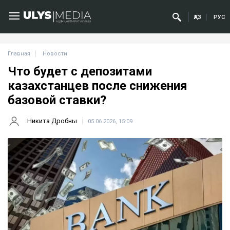
ҚАЗ
РУС
Главная
Новости
Что будет с депозитами
казахстанцев после снижения
базовой ставки?
Никита Дробны
05.06.2026, 15:09