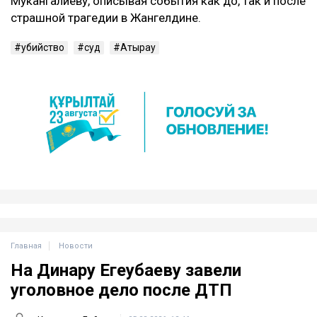
Мукангалиеву, описывая события как до, так и после
страшной трагедии в Жангелдине.
убийство
суд
Атырау
Главная
Новости
На Динару Егеубаеву завели
уголовное дело после ДТП