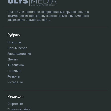
Главная
Новости
Названы самые криминальные
регионы Казахстана
Никита Дробны
05.08.2026, 11:41
Фото: Pixabay.com
Один регион Казахстана заметно опережает все
остальные по количеству зарегистрированных
преступлений, а самое распространённое уголовное
правонарушение в стране — мошенничество,
сообщает
Ulysmedia.kz
.
ЧИТАЙТЕ ТАКЖЕ
Новая обязанность казахстанцев: что изменится в
Трудовом кодексе с 25 августа
Показания против Бажкеновой: что вскрылось на
очередном заседании суда