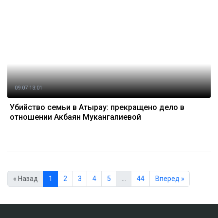
09.07 13:01
Убийство семьи в Атырау: прекращено дело в
отношении Акбаян Мукангалиевой
« Назад
1
2
3
4
5
…
44
Вперед »