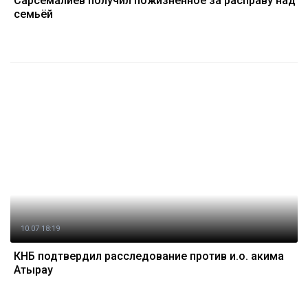
Сарсемалиев получил пожизненное за расправу над
семьёй
10.07 18:19
КНБ подтвердил расследование против и.о. акима
Атырау