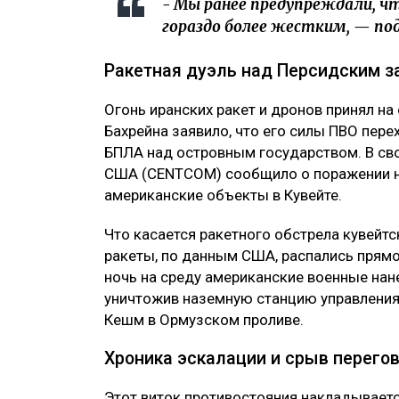
- Мы ранее предупреждали, чт
гораздо более жестким, — под
Ракетная дуэль над Персидским з
Огонь иранских ракет и дронов принял на
Бахрейна заявило, что его силы ПВО пере
БПЛА над островным государством. В св
США (CENTCOM) сообщило о поражении н
американские объекты в Кувейте.
Что касается ракетного обстрела кувейт
ракеты, по данным США, распались прямо 
ночь на среду американские военные нан
уничтожив наземную станцию управления
Кешм в Ормузском проливе.
Хроника эскалации и срыв перего
Этот виток противостояния накладываетс