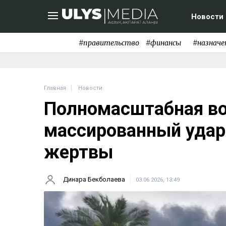
Новости
#правительство
#финансы
#назначе
Главная
Новости
Полномасштабная во
массированный удар 
жертвы
Динара Бекболаева
03.06.2026, 13:49