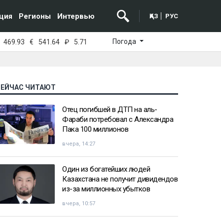
ция
Регионы
Интервью
ҚАЗ
РУС
Погода
469.93
€
541.64
₽
5.71
СЕЙЧАС ЧИТАЮТ
Отец погибшей в ДТП на аль-
Фараби потребовал с Александра
Пака 100 миллионов
вчера, 14:27
Один из богатейших людей
Казахстана не получит дивидендов
из-за миллионных убытков
вчера, 10:57