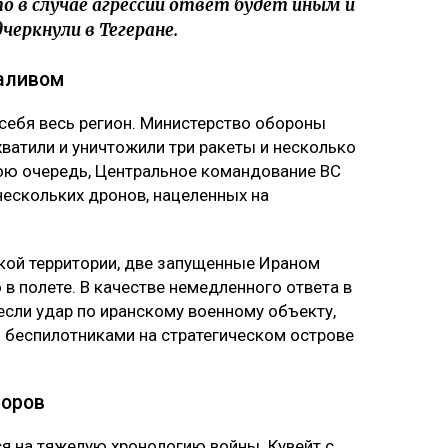
о в случае агрессии ответ будет иным и
черкнули в Тегеране.
аливом
 себя весь регион. Министерство обороны
хватили и уничтожили три ракеты и несколько
ою очередь, Центральное командование ВС
ескольких дронов, нацеленных на
ской территории, две запущенные Ираном
в полете. В качестве немедленного ответа в
если удар по иранскому военному объекту,
 беспилотниками на стратегическом острове
воров
я на тяжелую хронологию войны. Кувейт с