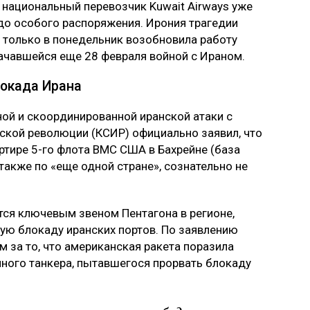
а национальный перевозчик Kuwait Airways уже
до особого распоряжения. Ирония трагедии
ь только в понедельник возобновила работу
ачавшейся еще 28 февраля войной с Ираном.
локада Ирана
ой и скоординированной иранской атаки с
ской революции (КСИР) официально заявил, что
тире 5-го флота ВМС США в Бахрейне (база
 а также по «еще одной стране», сознательно не
тся ключевым звеном Пентагона в регионе,
ю блокаду иранских портов. По заявлению
 за то, что американская ракета поразила
ного танкера, пытавшегося прорвать блокаду