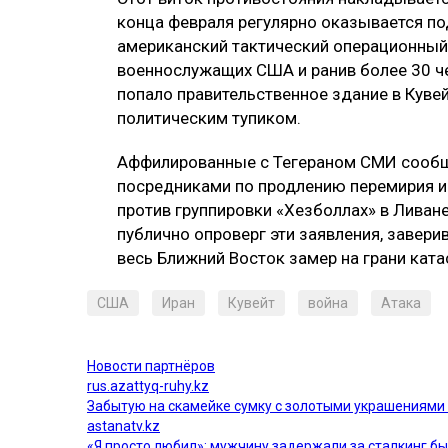
конца февраля регулярно оказывается по
американский тактический операционный 
военнослужащих США и ранив более 30 че
попало правительственное здание в Кувей
политическим тупиком.
Аффилированные с Тегераном СМИ сообщи
посредниками по продлению перемирия и
против группировки «Хезболлах» в Ливан
публично опроверг эти заявления, завери
весь Ближний Восток замер на грани кат
США
Иран
Кувейт
война
Атака