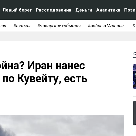
Левый берег
Расследования
Деньги
Аналитика
Пози
ния
#акимы
#январские события
#война в Украине
$
йна? Иран нанес
по Кувейту, есть