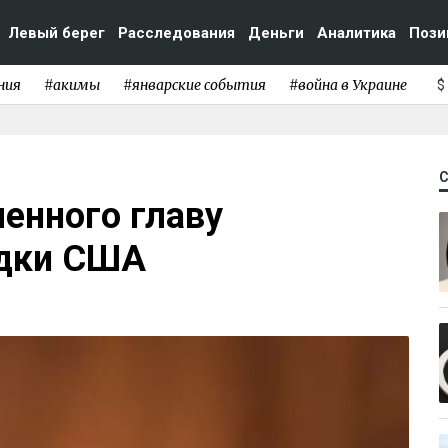
Левый берег
Расследования
Деньги
Аналитика
Пози
ния
#акимы
#январские события
#война в Украине
$
енного главу
едки США