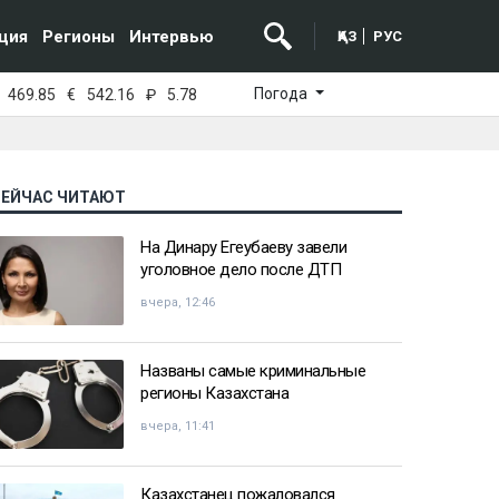
ция
Регионы
Интервью
ҚАЗ
РУС
Погода
469.85
€
542.16
₽
5.78
СЕЙЧАС ЧИТАЮТ
На Динару Егеубаеву завели
уголовное дело после ДТП
вчера, 12:46
Названы самые криминальные
регионы Казахстана
вчера, 11:41
Казахстанец пожаловался