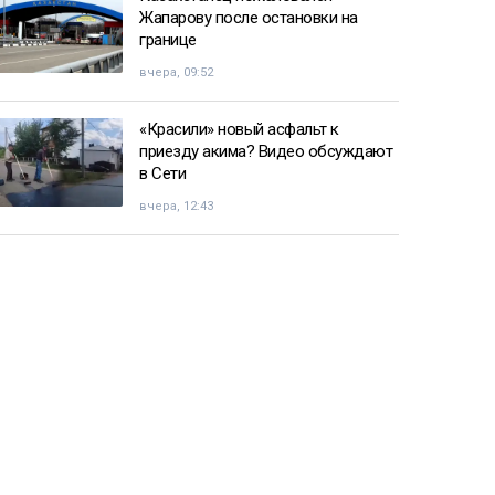
Жапарову после остановки на
границе
вчера, 09:52
«Красили» новый асфальт к
приезду акима? Видео обсуждают
в Сети
вчера, 12:43