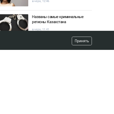
вчера, 12:46
Названы самые криминальные
регионы Казахстана
вчера, 11:41
Принять
Казахстанец пожаловался
Жапарову после остановки на
границе
вчера, 09:52
«Красили» новый асфальт к
приезду акима? Видео обсуждают
в Сети
вчера, 12:43