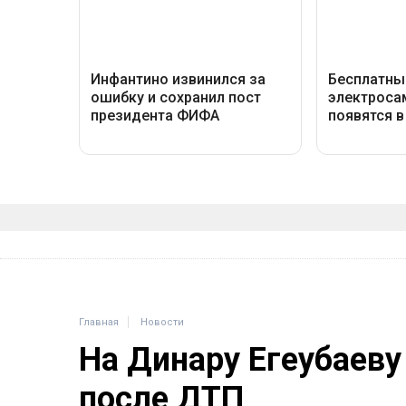
Главная
Новости
На Динару Егеубаеву
после ДТП