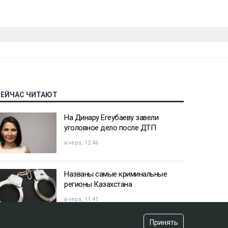
СЕЙЧАС ЧИТАЮТ
На Динару Егеубаеву завели
уголовное дело после ДТП
вчера, 12:46
Названы самые криминальные
регионы Казахстана
вчера, 11:41
Принять