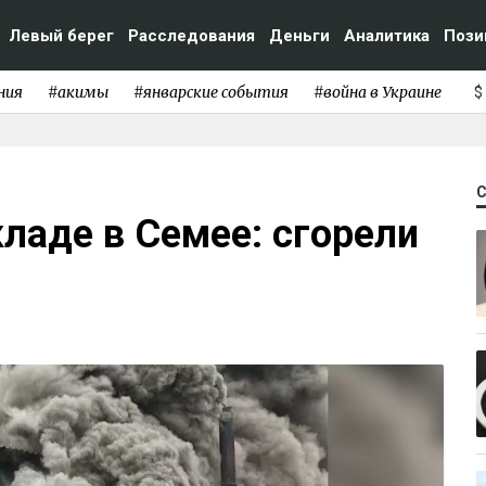
Левый берег
Расследования
Деньги
Аналитика
Пози
ния
#акимы
#январские события
#война в Украине
$
ладе в Семее: сгорели