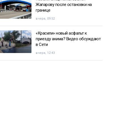
Жапарову после остановки на
границе
вчера, 09:52
«Красили» новый асфальт к
приезду акима? Видео обсуждают
в Сети
вчера, 12:43