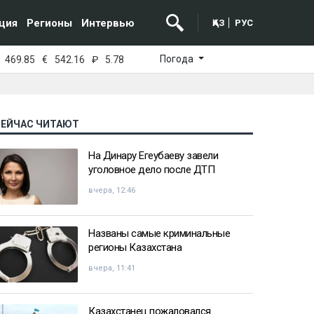
ция
Регионы
Интервью
ҚАЗ
РУС
Погода
469.85
€
542.16
₽
5.78
СЕЙЧАС ЧИТАЮТ
На Динару Егеубаеву завели
уголовное дело после ДТП
вчера, 12:46
Названы самые криминальные
регионы Казахстана
вчера, 11:41
Казахстанец пожаловался