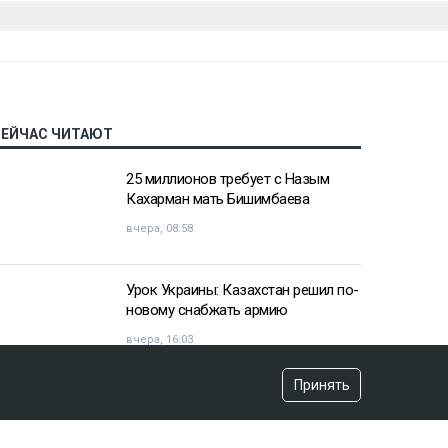
СЕЙЧАС ЧИТАЮТ
25 миллионов требует с Назым
Кахарман мать Бишимбаева
вчера, 08:58
Урок Украины: Казахстан решил по-
новому снабжать армию
вчера, 16:03
Принять
«Хотела покончить с собой»:
девочка подверглась травле после
изнасилования в Актобе