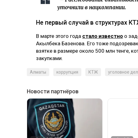
уточнили в нацкомпании.
Не первый случай в структурах К
В марте этого года
стало известно
о зад
Акылбека Базенова. Его тоже подозреваю
взятке в размере около 500 млн тенге, к
закупками.
Алматы
коррупция
КТЖ
уголовное де