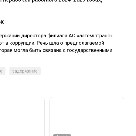
ТЖ
ержании директора филиала АО «Қазтеміртранс»
т в коррупции. Речь шла о предполагаемой
оторая могла быть связана с государственными
ло
задержание