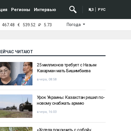
ция
Регионы
Интервью
ҚАЗ
РУС
Погода
467.48
€
539.52
₽
5.73
СЕЙЧАС ЧИТАЮТ
25 миллионов требует с Назым
Кахарман мать Бишимбаева
вчера, 08:58
Урок Украины: Казахстан решил по-
новому снабжать армию
вчера, 16:03
«Хотела покончить с собой»: