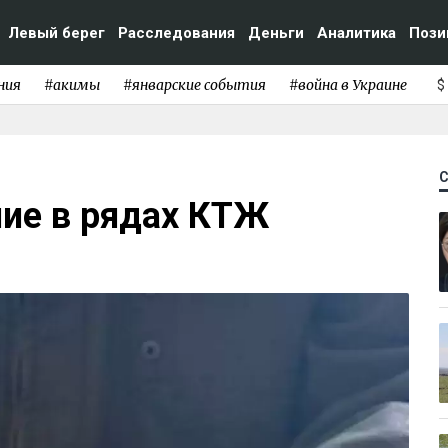
Левый берег
Расследования
Деньги
Аналитика
Пози
ния
#акимы
#январские события
#война в Украине
$
ие в рядах КТЖ