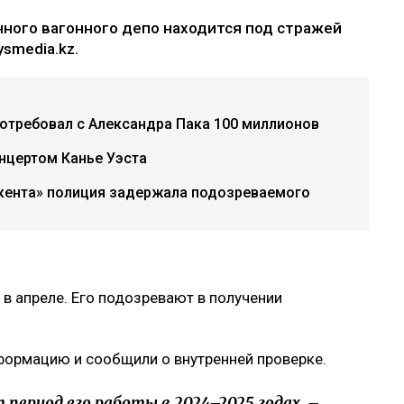
ного вагонного депо находится под стражей
smedia.kz.
потребовал с Александра Пака 100 миллионов
нцертом Канье Уэста
акента» полиция задержала подозреваемого
в апреле. Его подозревают в получении
нформацию и сообщили о внутренней проверке.
период его работы в 2024–2025 годах, –