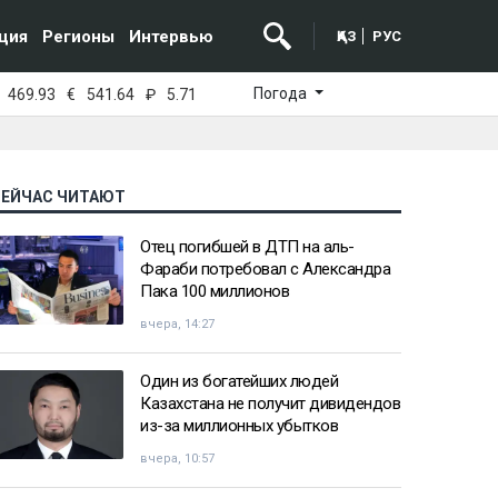
ция
Регионы
Интервью
ҚАЗ
РУС
Погода
469.93
€
541.64
₽
5.71
СЕЙЧАС ЧИТАЮТ
Отец погибшей в ДТП на аль-
Фараби потребовал с Александра
Пака 100 миллионов
вчера, 14:27
Один из богатейших людей
Казахстана не получит дивидендов
из-за миллионных убытков
вчера, 10:57