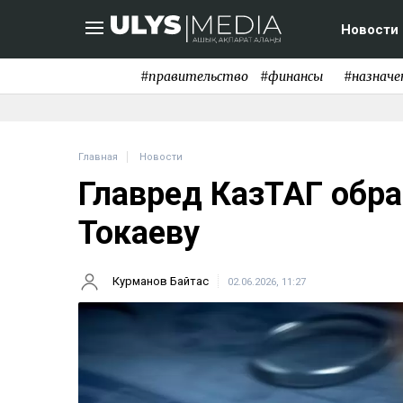
Новости
#правительство
#финансы
#назначе
Главная
Новости
Главред КазТАГ обра
Токаеву
Курманов Байтас
02.06.2026, 11:27