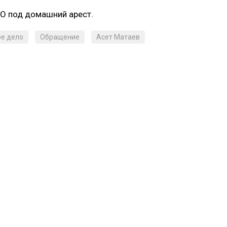
ЗО под домашний арест.
ое дело
Обращение
Асет Матаев