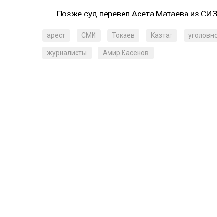
Позже суд перевел Асета Матаева из СИ
арест
СМИ
Токаев
Казтаг
уголовн
журналисты
Амир Касенов