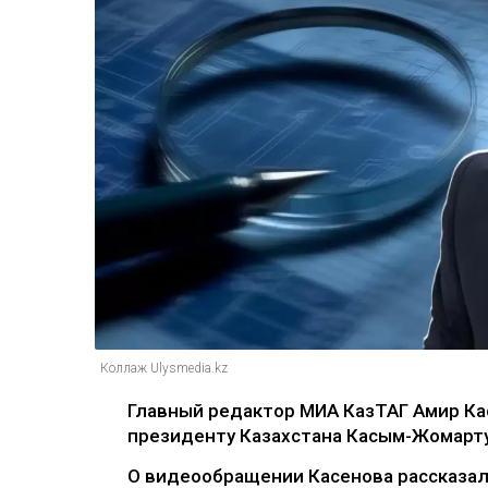
Коллаж Ulysmedia.kz
Главный редактор МИА КазТАГ Амир Ка
президенту Казахстана Касым-Жомарту 
О видеообращении Касенова рассказал 