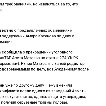
м требованиями, но извиняться за то, что
я.
вестно
о предъявленных обвинениях к
и задержании Амира Касенова по делу о
рмации.
а
сообщила
о прекращении уголовного
азТАГ Асета Матаева по статье 274 УК РК
рмации»). Ранее Матаев и главный редактор
подозреваемыми по делу, возбужденному после
ан
уже по другому делу – ему вменили
 конфликта возле одного из заведений Алматы.
как хулиганство, однако защита утверждала,
и получил серьезные травмы головы.