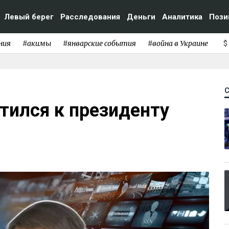
Левый берег
Расследования
Деньги
Аналитика
Пози
ния
#акимы
#январские события
#война в Украине
$
тился к президенту