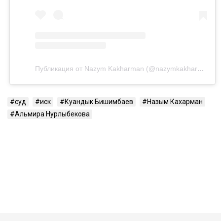
Публикация от Nazym Kakharman (@nazymkakharman)
суд
иск
Куандык Бишимбаев
Назым Кахарман
Альмира Нурлыбекова