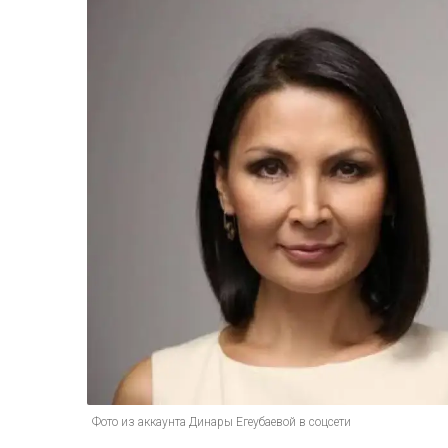
Фото из аккаунта Динары Егеубаевой в соцсети