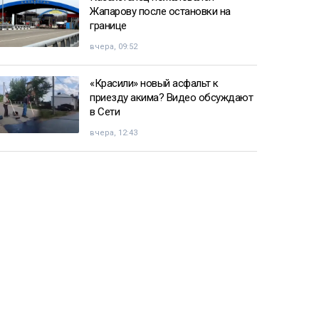
Жапарову после остановки на
границе
вчера, 09:52
«Красили» новый асфальт к
приезду акима? Видео обсуждают
в Сети
вчера, 12:43