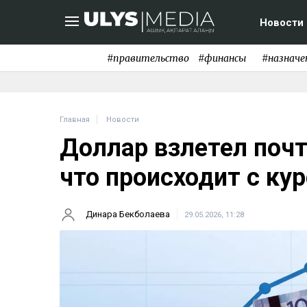
Новости
#правительство
#финансы
#назначе
Главная
Новости
Доллар взлетел почти
что происходит с ку
Динара Бекболаева
29.05.2026, 11:28