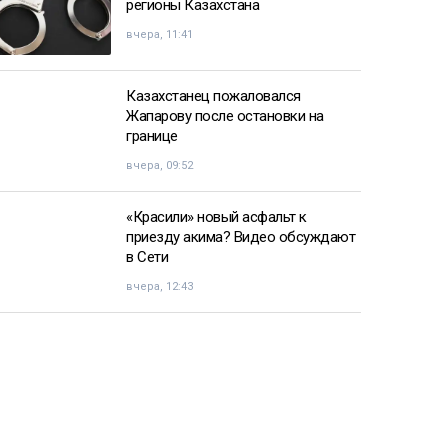
регионы Казахстана
вчера, 11:41
Казахстанец пожаловался
Жапарову после остановки на
границе
вчера, 09:52
«Красили» новый асфальт к
приезду акима? Видео обсуждают
в Сети
вчера, 12:43