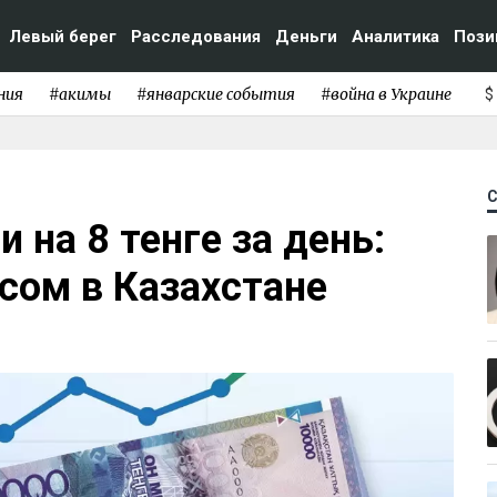
Левый берег
Расследования
Деньги
Аналитика
Пози
ния
#акимы
#январские события
#война в Украине
$
 на 8 тенге за день:
рсом в Казахстане