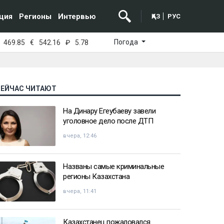
ция
Регионы
Интервью
ҚАЗ
РУС
Погода
469.85
€
542.16
₽
5.78
СЕЙЧАС ЧИТАЮТ
На Динару Егеубаеву завели
уголовное дело после ДТП
вчера, 12:46
Названы самые криминальные
регионы Казахстана
вчера, 11:41
Казахстанец пожаловался