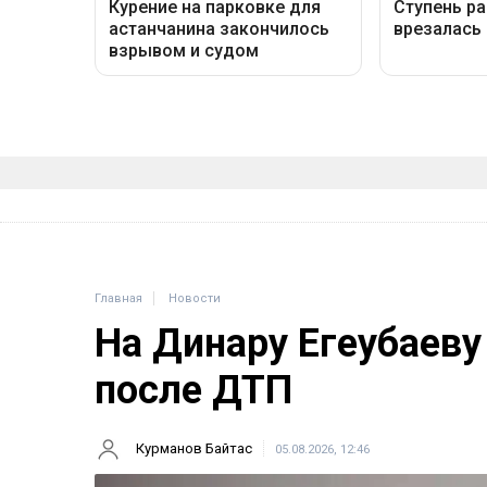
Главная
Новости
На Динару Егеубаеву
после ДТП
Курманов Байтас
05.08.2026, 12:46