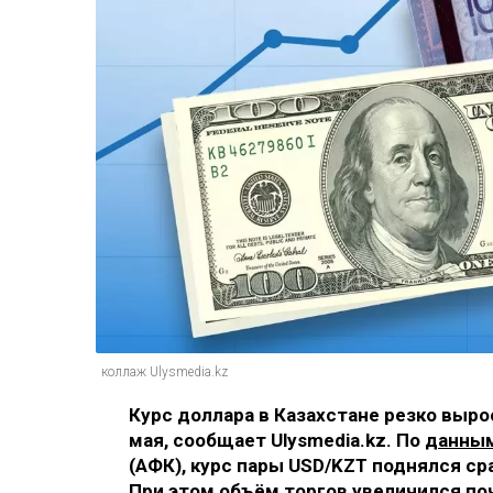
коллаж Ulysmedia.kz
Курс доллара в Казахстане резко выр
мая, сообщает Ulysmedia.kz. По
данны
(АФК), курс пары USD/KZT поднялся сраз
При этом объём торгов увеличился поч