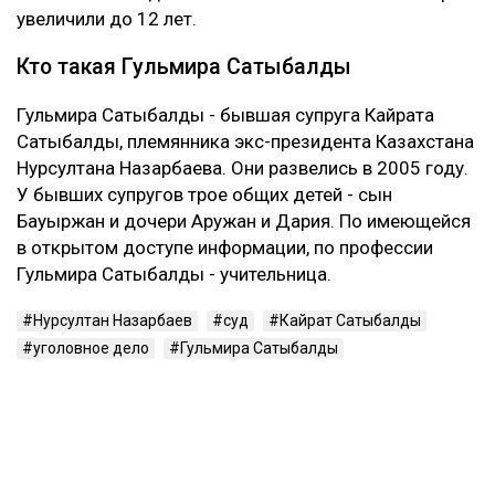
Первые два приговора Сатыбалды вынесли в 2023
году. Ее судили по делам о самоуправстве,
похищении человека, присвоении и растрате
имущества. По совокупности ей назначили восемь
лет лишения свободы.
В 2024 году Сатыбалды признали виновной еще по
одному делу - о вымогательстве и незаконном
лишении свободы. После этого окончательный срок
увеличили до 12 лет.
Кто такая Гульмира Сатыбалды
Гульмира Сатыбалды - бывшая супруга Кайрата
Сатыбалды, племянника экс-президента Казахстана
Нурсултана Назарбаева. Они развелись в 2005 году.
У бывших супругов трое общих детей - сын
Бауыржан и дочери Аружан и Дария. По имеющейся