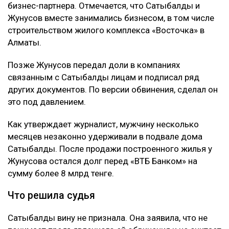
Шерхана Аймахана
Подробности
Как сообщил
журналист
Михаил Козачков, на этот
раз Сатыбалды обвиняли в причинении
имущественного вреда путем обмана и
самоуправстве. Потерпевшим признали Абая
Жунусова - бывшего мужа ее сестры и прежнего
бизнес-партнера. Отмечается, что Сатыбалды и
Жунусов вместе занимались бизнесом, в том числе
строительством жилого комплекса «Восточка» в
Алматы.
Позже Жунусов передал доли в компаниях
связанным с Сатыбалды лицам и подписал ряд
других документов. По версии обвинения, сделал он
это под давлением.