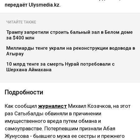
коллаж: архив Ulysmedia.kz
Бывшую жену племянника Нурсултана Назарбаева
Гульмиру Сатыбалды признали виновной по
четвертому уголовному делу. Новый срок ей не
добавили - ранее назначенные 12 лет лишения
свободы остались без изменений. Однако суд
постановил взыскать с нее более 8 млрд тенге,
передаёт Ulysmedia.kz.
ЧИТАЙТЕ ТАКЖЕ
Трампу запретили строить бальный зал в Белом доме
за $400 млн
Миллиарды тенге украли на реконструкции водовода в
Атырау
10 млрд тенге за смерть Нурай потребовали с