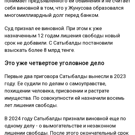
Как утверждает журналист, мужчину несколько
месяцев незаконно удерживали в подвале дома
Сатыбалды. После продажи построенного жилья у
Жунусова остался долг перед «ВТБ Банком» на
сумму более 8 млрд тенге.
Что решила судья
Сатыбалды вину не признала. Она заявила, что не
понимает предъявленного ей обвинения и не считает
себя виновной в том, что у Жунусова образовался
многомиллиардный долг перед банком.
Суд признал ее виновной. При этом к уже
назначенным 12 годам лишения свободы новый
срок не добавили. С Сатыбалды постановили
взыскать более 8 млрд тенге.
Это уже четвертое уголовное дело