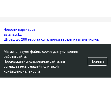
в открытом доступе информации, по профессии
Гульмира Сатыбалды - учительница.
Нурсултан Назарбаев
суд
Кайрат Сатыбалды
уголовное дело
Гульмира Сатыбалды
Мы используем файлы cookie для улучшения
работы сайта.
Принять
Продолжая использование сайта, вы
соглашаетесь с нашей
политикой
конфиденциальности
.