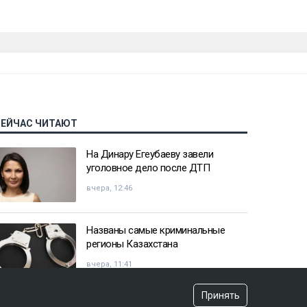
СЕЙЧАС ЧИТАЮТ
На Динару Егеубаеву завели
уголовное дело после ДТП
вчера, 12:46
Названы самые криминальные
регионы Казахстана
вчера, 11:41
Принять
Казахстанец пожаловался