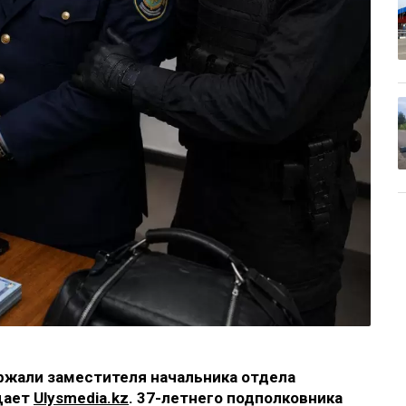
ржали заместителя начальника отдела
щает
Ulysmedia.kz
. 37-летнего подполковника