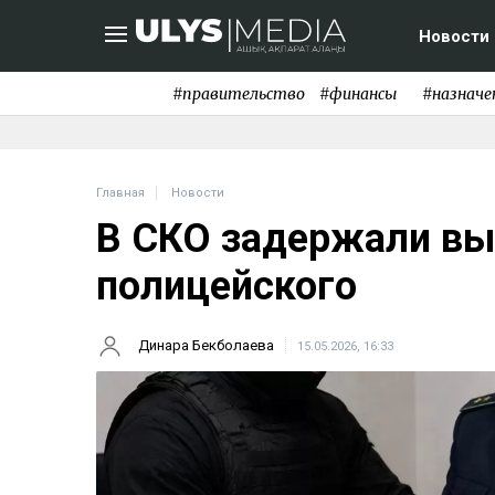
Новости
#правительство
#финансы
#назначе
Главная
Новости
В СКО задержали вы
полицейского
Динара Бекболаева
15.05.2026, 16:33