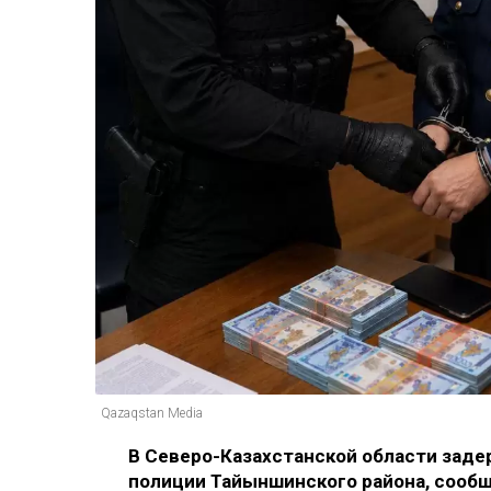
Qazaqstan Media
В Северо-Казахстанской области заде
полиции Тайыншинского района, сооб