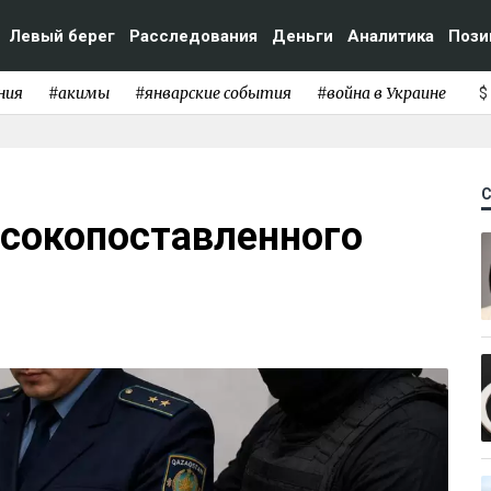
Левый берег
Расследования
Деньги
Аналитика
Пози
ния
#акимы
#январские события
#война в Украине
$
сокопоставленного