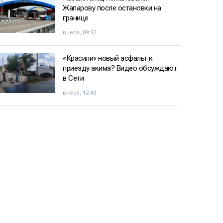
Жапарову после остановки на
границе
вчера, 09:52
«Красили» новый асфальт к
приезду акима? Видео обсуждают
в Сети
вчера, 12:43