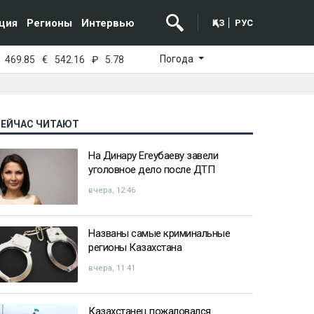
ция
Регионы
Интервью
ҚАЗ
РУС
Погода
469.85
€
542.16
₽
5.78
СЕЙЧАС ЧИТАЮТ
На Динару Егеубаеву завели
уголовное дело после ДТП
вчера, 12:46
Названы самые криминальные
регионы Казахстана
вчера, 11:41
Казахстанец пожаловался