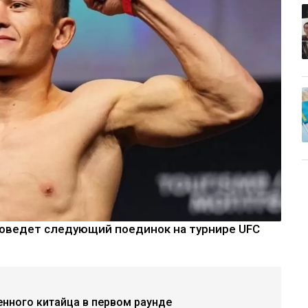
роведет следующий поединок на турнире UFC
нного китайца в первом раунде