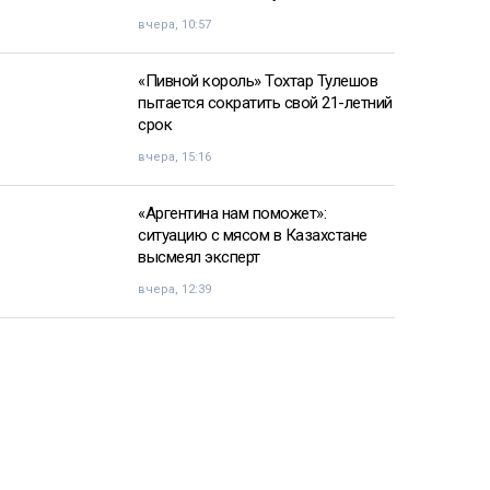
вчера, 10:57
«Пивной король» Тохтар Тулешов
пытается сократить свой 21-летний
срок
вчера, 15:16
«Аргентина нам поможет»:
ситуацию с мясом в Казахстане
высмеял эксперт
вчера, 12:39