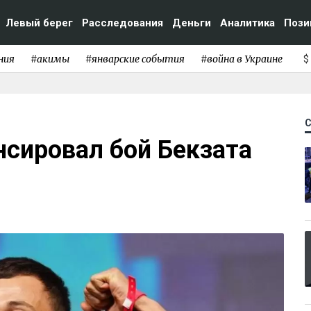
Левый берег
Расследования
Деньги
Аналитика
Пози
ния
#акимы
#январские события
#война в Украине
$
нсировал бой Бекзата