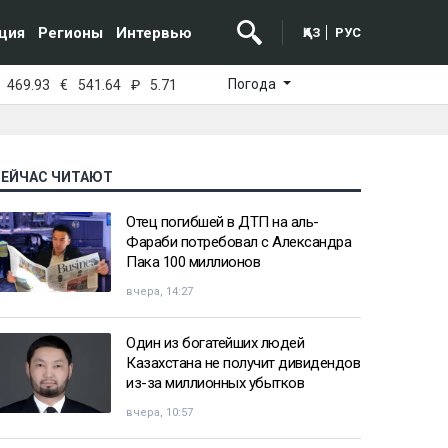
ция
Регионы
Интервью
ҚАЗ
РУС
Погода
469.93
€
541.64
₽
5.71
СЕЙЧАС ЧИТАЮТ
Отец погибшей в ДТП на аль-
Фараби потребовал с Александра
Пака 100 миллионов
вчера, 14:27
Один из богатейших людей
Казахстана не получит дивидендов
из-за миллионных убытков
вчера, 10:57