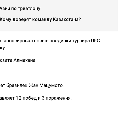
Азии по триатлону
 Кому доверят команду Казахстана?
но анонсировал новые поединки турнира UFC
ку.
кзата Алмахана.
нет бразилец Жан Мацумото.
вляет 12 побед и 3 поражения.