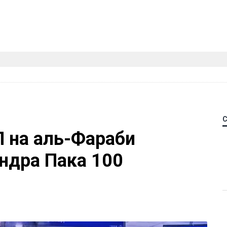
П на аль-Фараби
ндра Пака 100