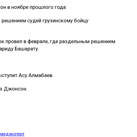
он в ноябре прошлого года.
м решением судей грузинскому бойцу
к провел в феврале, где раздельным решением
ариду Башарату.
выступит Асу Алмабаев.
ьз Джонсон.