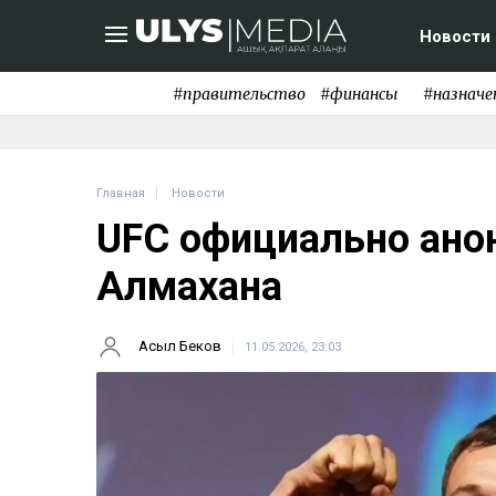
Новости
#правительство
#финансы
#назначе
Главная
Новости
UFC официально ано
Алмахана
Асыл Беков
11.05.2026, 23:03