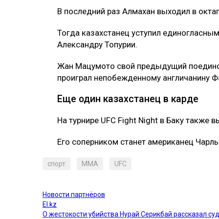
В последний раз Алмахан выходил в октаг
Тогда казахстанец уступил единогласны
Александру Топурии.
Жан Мацумото свой предыдущий поедино
проиграл непобежденному англичанину Ф
Еще один казахстанец в карде
На турнире UFC Fight Night в Баку также 
Его соперником станет американец Чарл
спорт
MMA
UFC