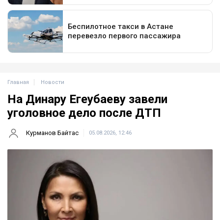
Главная
Новости
На Динару Егеубаеву завели
уголовное дело после ДТП
Курманов Байтас
05.08.2026, 12:46