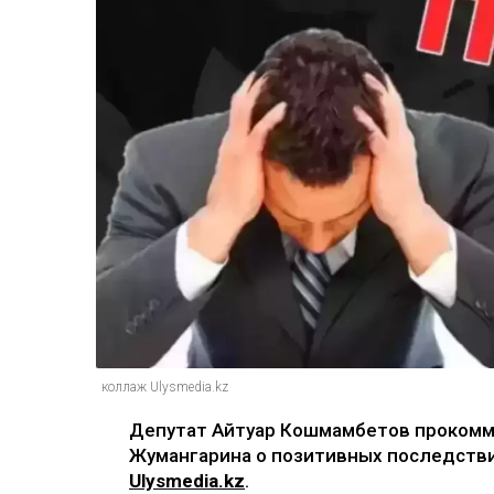
коллаж Ulysmedia.kz
Депутат Айтуар Кошмамбетов прокомм
Жумангарина о позитивных последств
Ulysmedia.kz
.