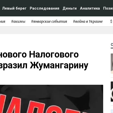
Левый берег
Расследования
Деньги
Аналитика
Пози
ния
#акимы
#январские события
#война в Украине
$
 нового Налогового
озразил Жумангарину