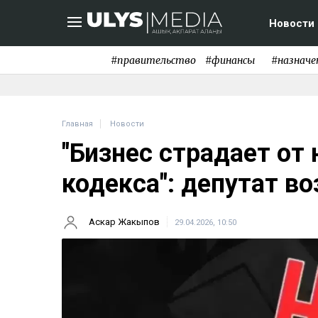
Новости
#правительство
#финансы
#назначе
Главная
Новости
"Бизнес страдает от
кодекса": депутат в
Аскар Жакыпов
29.04.2026, 10:50