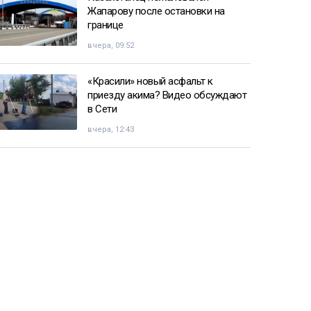
Жапарову после остановки на
границе
вчера, 09:52
«Красили» новый асфальт к
приезду акима? Видео обсуждают
в Сети
вчера, 12:43