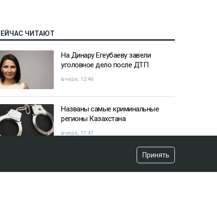
СЕЙЧАС ЧИТАЮТ
На Динару Егеубаеву завели
уголовное дело после ДТП
вчера, 12:46
Названы самые криминальные
регионы Казахстана
вчера, 11:41
Принять
Казахстанец пожаловался
Жапарову после остановки на
границе
вчера, 09:52