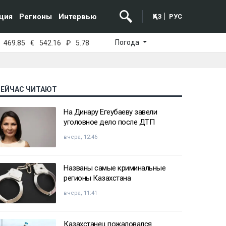
ция
Регионы
Интервью
ҚАЗ
РУС
Погода
469.85
€
542.16
₽
5.78
СЕЙЧАС ЧИТАЮТ
На Динару Егеубаеву завели
уголовное дело после ДТП
вчера, 12:46
Названы самые криминальные
регионы Казахстана
вчера, 11:41
Казахстанец пожаловался