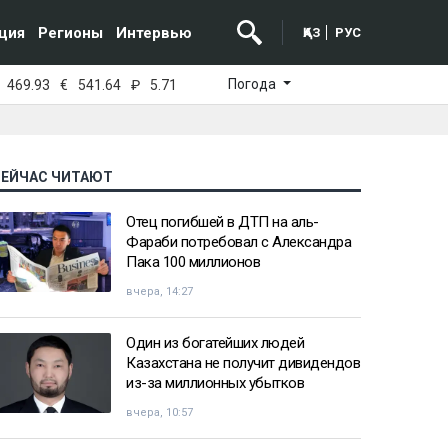
ция
Регионы
Интервью
ҚАЗ
РУС
Погода
469.93
€
541.64
₽
5.71
СЕЙЧАС ЧИТАЮТ
Отец погибшей в ДТП на аль-
Фараби потребовал с Александра
Пака 100 миллионов
вчера, 14:27
Один из богатейших людей
Казахстана не получит дивидендов
из-за миллионных убытков
вчера, 10:57