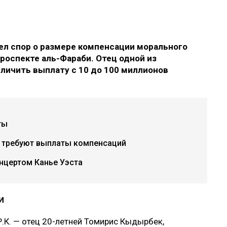
л спор о размере компенсации морального
роспекте аль-Фараби. Отец одной из
еличить выплату с 10 до 100 миллионов
ты
х требуют выплаты компенсаций
нцертом Канье Уэста
и
.К. — отец 20-летней Томирис Кыдырбек,