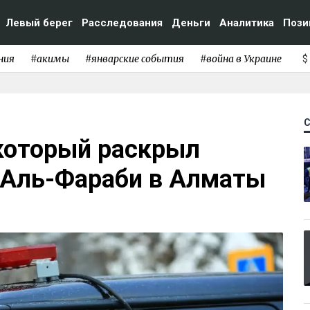
Левый берег
Расследования
Деньги
Аналитика
Пози
ния
#акимы
#январские события
#война в Украине
$
который раскрыл
 Аль-Фараби в Алматы