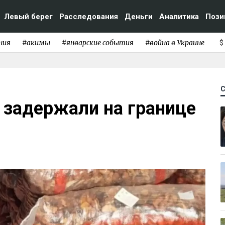
Левый берег
Расследования
Деньги
Аналитика
Пози
ния
#акимы
#январские события
#война в Украине
$
 задержали на границе