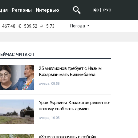
ция
Регионы
Интервью
ҚАЗ
РУС
Погода
467.48
€
539.52
₽
5.73
СЕЙЧАС ЧИТАЮТ
25 миллионов требует с Назым
Кахарман мать Бишимбаева
вчера, 08:58
Урок Украины: Казахстан решил по-
новому снабжать армию
вчера, 16:03
«Хотела покончить с собой»: