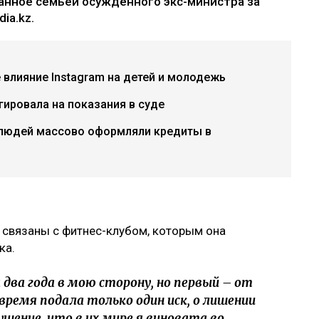
анное семьей осужденного экс-министра за
ia.kz.
е влияние Instagram на детей и молодежь
гировала на показания в суде
 людей массово оформляли кредиты в
 связаны с фитнес-клубом, которым она
ка.
два года в мою сторону, но первый – от
 время подала только один иск, о лишении
ущение, что в их мире я виновата во