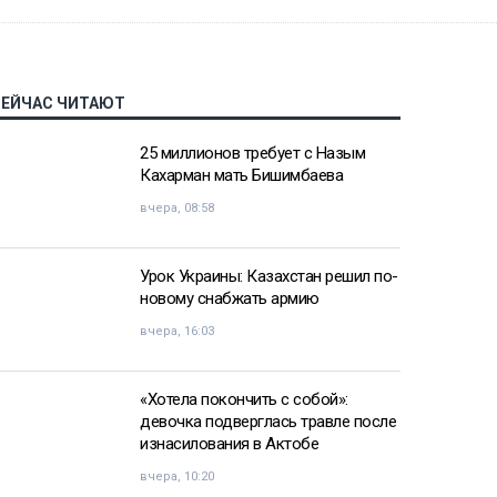
СЕЙЧАС ЧИТАЮТ
25 миллионов требует с Назым
Кахарман мать Бишимбаева
вчера, 08:58
Урок Украины: Казахстан решил по-
новому снабжать армию
вчера, 16:03
«Хотела покончить с собой»:
девочка подверглась травле после
изнасилования в Актобе
вчера, 10:20