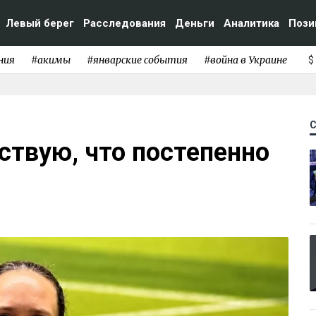
Левый берег
Расследования
Деньги
Аналитика
Пози
ния
#акимы
#январские события
#война в Украине
$
ствую, что постепенно