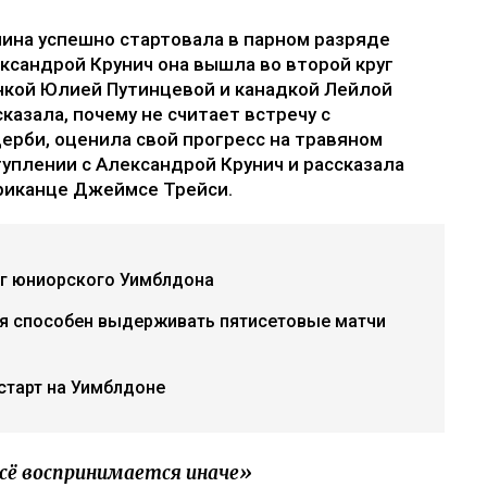
лина успешно стартовала в парном разряде
ександрой Крунич она вышла во второй круг
анкой Юлией Путинцевой и канадкой Лейлой
азала, почему не считает встречу с
рби, оценила свой прогресс на травяном
уплении с Александрой Крунич и рассказала
ериканце Джеймсе Трейси.
уг юниорского Уимблдона
- я способен выдерживать пятисетовые матчи
старт на Уимблдоне
 всё воспринимается иначе»