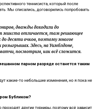
рспективного теннисиста, который после
ать. Мы списались, договорились попробовать
рниров, дважды доходили до
т микста отличается, там решающее
 до десяти очков, поэтому многое
розыгрышах. Здесь, на Уимблдоне,
матчи, посмотрим, как всё сложится.
смешанном парном разряде останется таким
дут какие-то небольшие изменения, но я пока не
дром Бубликом?
но проходят другие турниры, поэтому всё зависит