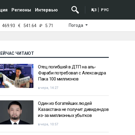
ция
Регионы
Интервью
ҚАЗ
РУС
Погода
469.93
€
541.64
₽
5.71
СЕЙЧАС ЧИТАЮТ
Отец погибшей в ДТП на аль-
Фараби потребовал с Александра
Пака 100 миллионов
вчера, 14:27
Один из богатейших людей
Казахстана не получит дивидендов
из-за миллионных убытков
вчера, 10:57