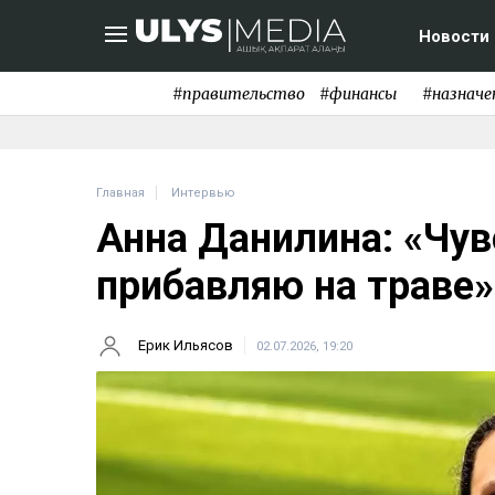
Новости
#правительство
#финансы
#назначе
Главная
Интервью
Анна Данилина: «Чув
прибавляю на траве»
Ерик Ильясов
02.07.2026, 19:20