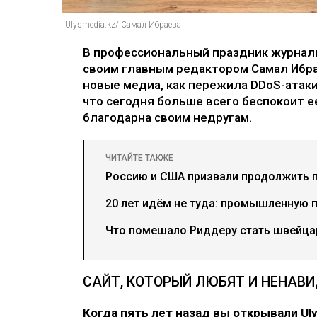
Ulysmedia.kz/ Самал Ибраева
В профессиональный праздник журнали
своим главным редактором Самал Ибрае
новые медиа, как пережила DDoS-атаки 
что сегодня больше всего беспокоит ее
благодарна своим недругам.
ЧИТАЙТЕ ТАКЖЕ
Россию и США призвали продолжить 
20 лет идём не туда: промышленную 
Что помешало Риддеру стать швейца
САЙТ, КОТОРЫЙ ЛЮБЯТ И НЕНАВ
Когда пять лет назад вы открывали Ul