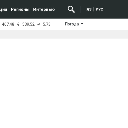
ция
Регионы
Интервью
ҚАЗ
РУС
Погода
467.48
€
539.52
₽
5.73