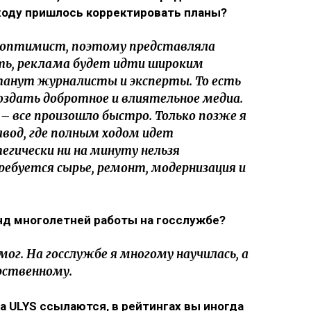
о ходу пришлось корректировать планы?
и оптимист, поэтому представляла
ать, реклама будет идти широким
станут журналисты и эксперты. То есть
оздать добротное и влиятельное медиа.
– все произошло быстро. Только позже я
авод, где полным ходом идет
егически ни на минуту нельзя
ребуется сырье, ремонт, модернизация и
унд многолетней работы на госслужбе?
г. На госслужбе я многому научилась, а
рственному.
на ULYS ссылаются, в рейтингах вы иногда