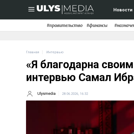
Новости
#правительство
#финансы
#назначе
Главная
Интервью
«Я благодарна своим
интервью Самал Ибр
Ulysmedia
28.06.2026, 16:32