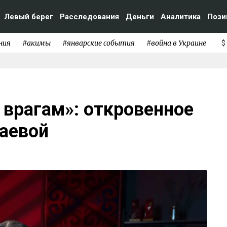
Левый берег
Расследования
Деньги
Аналитика
Пози
ния
#акимы
#январские события
#война в Украине
$
 врагам»: откровенное
аевой