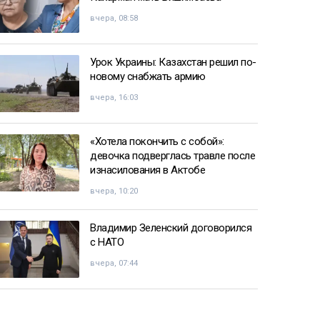
вчера, 08:58
Урок Украины: Казахстан решил по-
новому снабжать армию
вчера, 16:03
«Хотела покончить с собой»:
девочка подверглась травле после
изнасилования в Актобе
вчера, 10:20
Владимир Зеленский договорился
с НАТО
вчера, 07:44