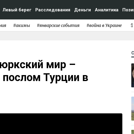
Левый берег
Расследования
Деньги
Аналитика
Пози
ния
#акимы
#январские события
#война в Украине
$
тюркский мир –
 послом Турции в