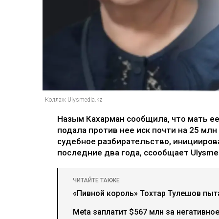
Коллаж Ulysmedia.kz
Назым Кахарман сообщила, что мать е
подала против нее иск почти на 25 млн
судебное разбирательство, иницииров
последние два года, ссообщает Ulysmed
ЧИТАЙТЕ ТАКЖЕ
«Пивной король» Тохтар Тулешов пыта
Meta заплатит $567 млн за негативно