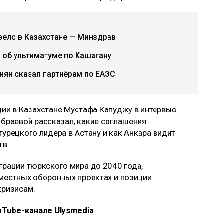
вело в Казахстане — Минздрав
 об ультиматуме по Кашагану
инян сказал партнёрам по ЕАЭС
ии в Казахстане Мустафа Капуджу в интервью
Ибраевой рассказал, какие соглашения
турецкого лидера в Астану и как Анкара видит
тв.
грации тюркского мира до 2040 года,
местных оборонных проектах и позиции
кризисам.
uTube-канале Ulysmedia
.