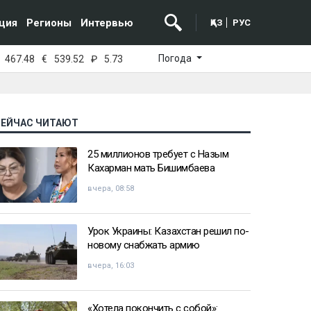
ция
Регионы
Интервью
ҚАЗ
РУС
Погода
467.48
€
539.52
₽
5.73
СЕЙЧАС ЧИТАЮТ
25 миллионов требует с Назым
Кахарман мать Бишимбаева
вчера, 08:58
Урок Украины: Казахстан решил по-
новому снабжать армию
вчера, 16:03
«Хотела покончить с собой»: