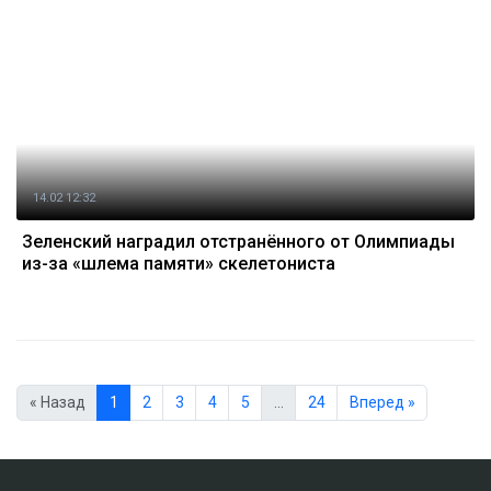
14.02 12:32
Зеленский наградил отстранённого от Олимпиады
из-за «шлема памяти» скелетониста
« Назад
1
2
3
4
5
…
24
Вперед »