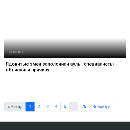
04.06 18:50
Ядовитые змеи заполонили аулы: специалисты
объяснили причину
« Назад
1
2
3
4
5
…
26
Вперед »