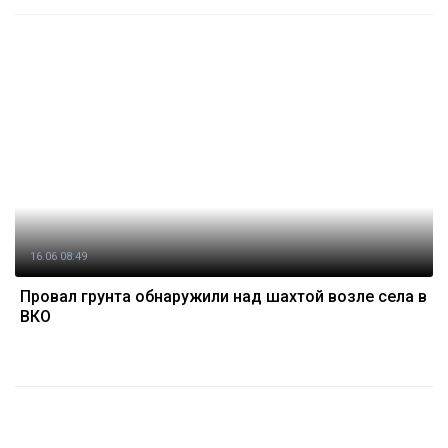
16.06 08:49
Провал грунта обнаружили над шахтой возле села в
ВКО