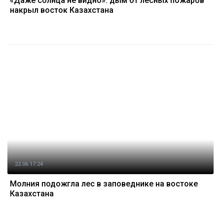
«Даже солнца не видно»: дым от лесных пожаров
накрыл восток Казахстана
22.06 17:24
Молния подожгла лес в заповеднике на востоке
Казахстана