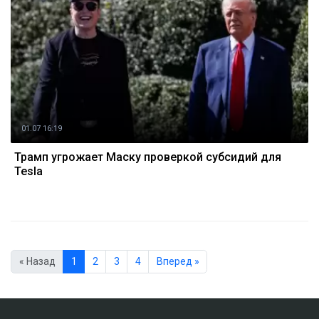
01.07 16:19
Трамп угрожает Маску проверкой субсидий для
Tesla
« Назад
1
2
3
4
Вперед »