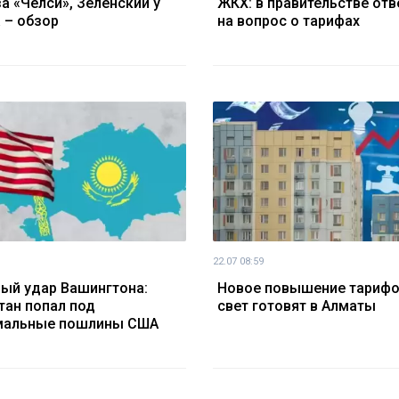
за «Челси», Зеленский у
ЖКХ: в правительстве отв
 – обзор
на вопрос о тарифах
22.07 08:59
ый удар Вашингтона:
Новое повышение тарифо
тан попал под
свет готовят в Алматы
мальные пошлины США