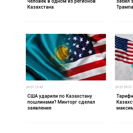
человек в одном из регионов
забил 
Казахстана
Трампа
24.07 15:43
24.07 09:57
США ударили по Казахстану
Тарифн
пошлинами? Минторг сделал
Казахс
заявление
макси