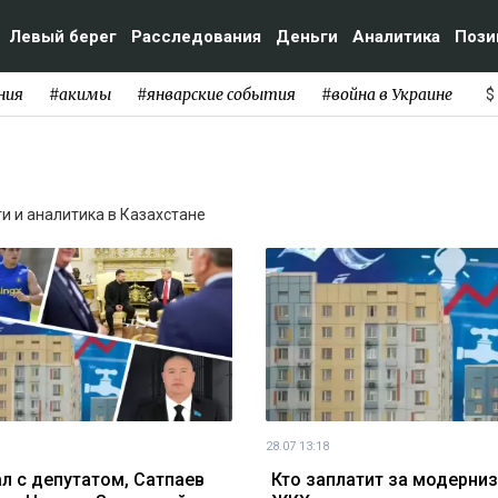
Левый берег
Расследования
Деньги
Аналитика
Пози
ния
#акимы
#январские события
#война в Украине
$
ти и аналитика в Казахстане
28.07 13:18
л с депутатом, Сатпаев
Кто заплатит за модерни