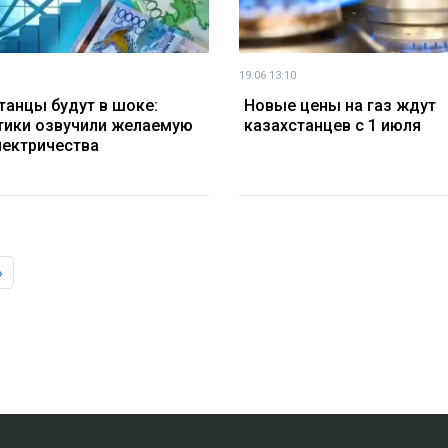
19.06 13:10
танцы будут в шоке:
Новые цены на газ ждут
тики озвучили желаемую
казахстанцев с 1 июля
лектричества
»