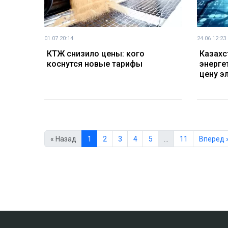
01.07 20:14
24.06 12:23
КТЖ снизило цены: кого
Казахс
коснутся новые тарифы
энерге
цену э
« Назад
1
2
3
4
5
…
11
Вперед 