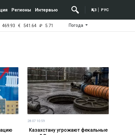
ция
Регионы
Интервью
ҚАЗ
РУС
Погода
469.93
€
541.64
₽
5.71
28.07 10:59
зацию
Казахстану угрожают фекальные