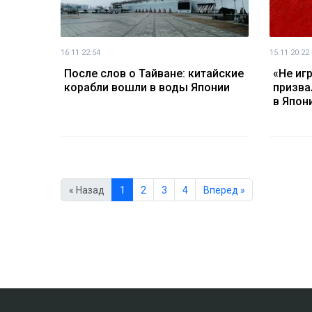
16.11 22:54
15.11 20:22
После слов о Тайване: китайские
«Не игр
корабли вошли в воды Японии
призва
в Япон
« Назад
1
2
3
4
Вперед »