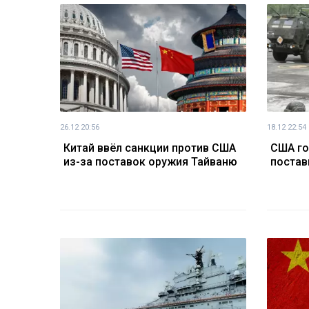
26.12 20:56
18.12 22:54
Китай ввёл санкции против США
США го
из-за поставок оружия Тайваню
постав