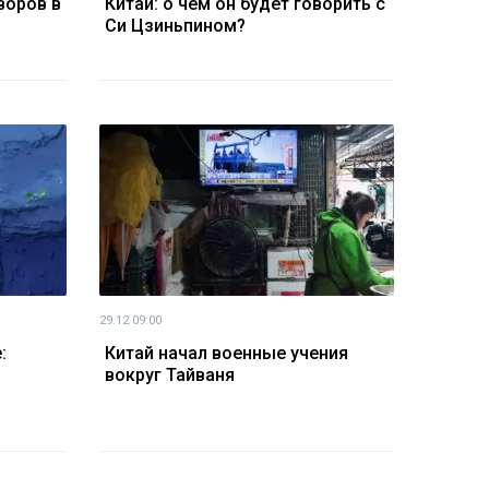
воров в
Китай: о чем он будет говорить с
Си Цзиньпином?
29.12 09:00
:
Китай начал военные учения
вокруг Тайваня