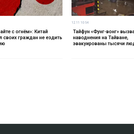
12.11 10:54
айте с огнём»: Китай
Тайфун «Фунг-вонг» вызв
л своих граждан не ездить
наводнения на Тайване,
ию
эвакуированы тысячи лю