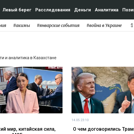
Левый берег
Расследования
Деньги
Аналитика
Пози
ния
#акимы
#январские события
#война в Украине
$
сти и аналитика в Казахстане
14.05 23:10
ий мир, китайская сила,
О чем договорились Трамп