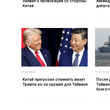
заявил о провокации со стороны
ликвид
Китая
депута
07.02 18:30
01.01 01:09
Китай пригрозил отменить визит
После 
Трампа из-за оружия для Тайваня
Тайван
боегот