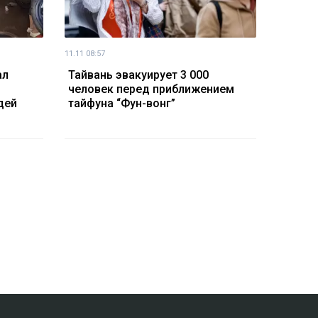
11.11 08:57
ал
Тайвань эвакуирует 3 000
человек перед приближением
дей
тайфуна “Фун-вонг”