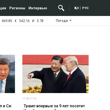
ция
Регионы
Интервью
ҚАЗ
РУС
Погода
469.85
€
542.16
₽
5.78
11.05 11:15
 и Си:
Трамп впервые за 9 лет посетит