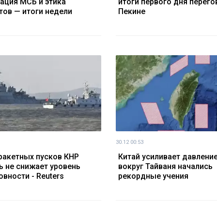
ация МСБ и этика
итоги первого дня перего
тов — итоги недели
Пекине
30.12 00:53
ракетных пусков КНР
Китай усиливает давление
ь не снижает уровень
вокруг Тайваня начались
овности - Reuters
рекордные учения