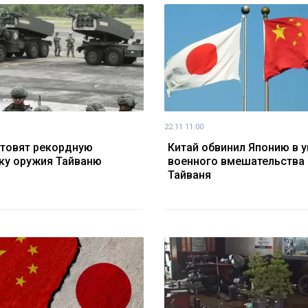
22.11 11:00
товят рекордную
Китай обвинил Японию в у
ку оружия Тайваню
военного вмешательства 
Тайваня