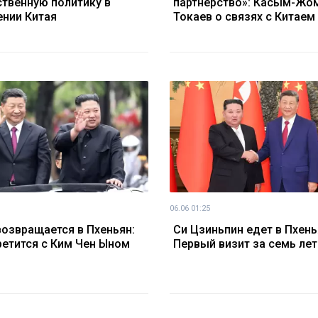
твенную политику в
партнерство»: Касым-Жо
нии Китая
Токаев о связях с Китаем
06.06 01:25
возвращается в Пхеньян:
Си Цзиньпин едет в Пхень
ретится с Ким Чен Ыном
Первый визит за семь лет