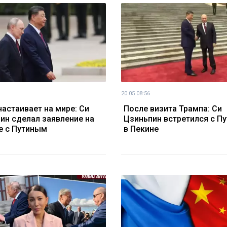
20.05 08:56
настаивает на мире: Си
После визита Трампа: Си
ин сделал заявление на
Цзиньпин встретился с П
е с Путиным
в Пекине