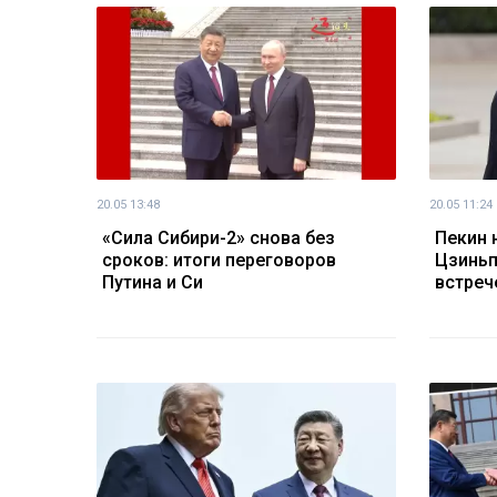
20.05 13:48
20.05 11:24
«Сила Сибири-2» снова без
Пекин 
сроков: итоги переговоров
Цзиньп
Путина и Си
встреч