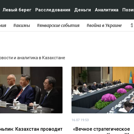
Левый берег
Расследования
Деньги
Аналитика
Пози
ния
#акимы
#январские события
#война в Украине
$
Новости и аналитика в Казахстане
16.07 19:53
ньпин: Казахстан проводит
«Вечное стратегическое