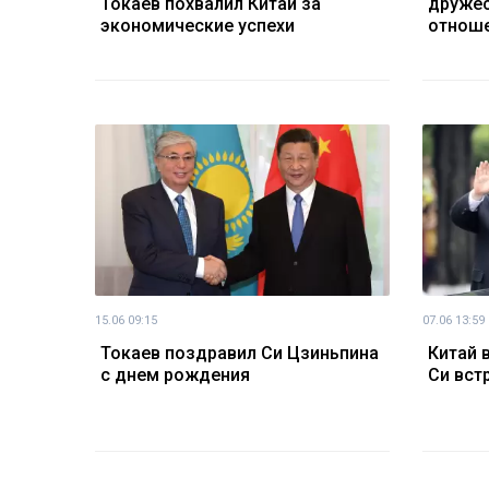
Токаев похвалил Китай за
дружес
экономические успехи
отноше
15.06 09:15
07.06 13:59
Токаев поздравил Си Цзиньпина
Китай 
с днем рождения
Си вст