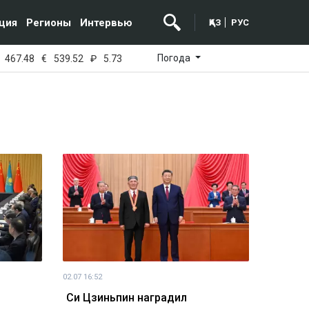
ция
Регионы
Интервью
ҚАЗ
РУС
Погода
467.48
€
539.52
₽
5.73
02.07 16:52
Си Цзиньпин наградил