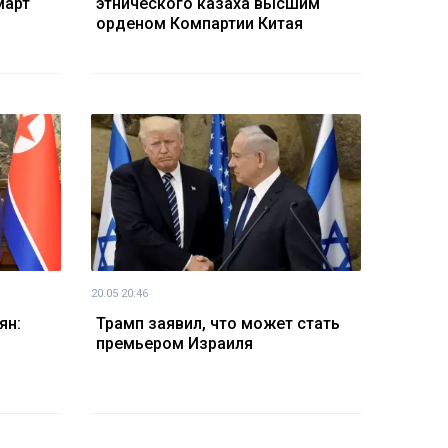
март
этнического казаха высшим
орденом Компартии Китая
20.05 20:46
ян:
Трамп заявил, что может стать
премьером Израиля