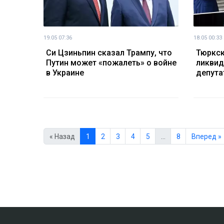
19.05 07:36
18.05 00:33
Си Цзиньпин сказал Трампу, что
Тюркск
Путин может «пожалеть» о войне
ликвид
в Украине
депута
« Назад
1
2
3
4
5
…
8
Вперед »