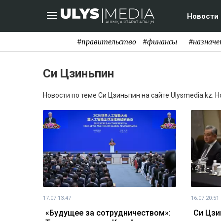
Новости
#правительство
#финансы
#назначе
Си Цзиньпин
Новости по теме Си Цзиньпин на сайте Ulysmedia.kz: 
17.07 13:47
16.07 20:51
«Будущее за сотрудничеством»:
Си Цзи