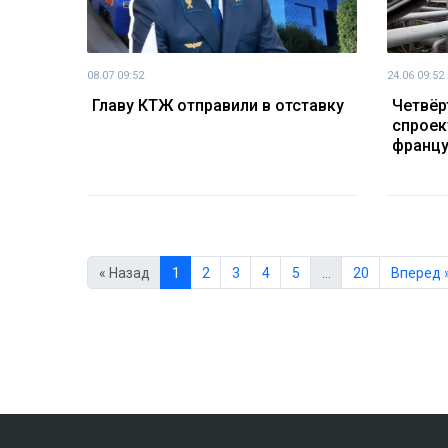
08.07 09:52
24.06 09:52
Главу КТЖ отправили в отставку
Четвёр
спроек
францу
« Назад
1
2
3
4
5
…
20
Вперед 