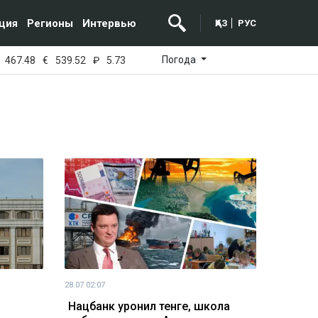
ция
Регионы
Интервью
ҚАЗ
РУС
Погода
467.48
€
539.52
₽
5.73
28.07 02:07
Нацбанк уронил тенге, школа