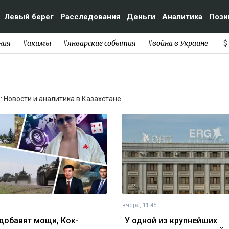
Левый берег
Расследования
Деньги
Аналитика
Пози
ния
#акимы
#январские события
#война в Украине
$
: Новости и аналитика в Казахстане
вчера, 11:45
добавят мощи, Кок-
У одной из крупнейших