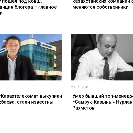
 пошел под ковш,
казахстанских компаний 
диция блогера – главное
меняются собственники
ки
23.07 12:28
«Казахтелекома» выкупили
Умер бывший топ-менед
кбаева: стали известны
«Самрук-Казыны» Нурлан
Рахметов