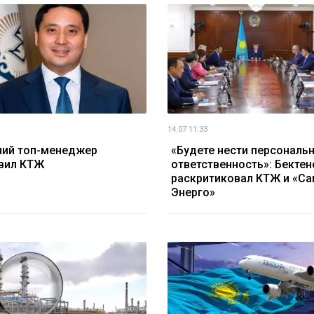
14.07 11:33
ний топ-менеджер
«Будете нести персональ
вил КТЖ
ответственность»: Бектен
раскритиковал КТЖ и «Са
Энерго»