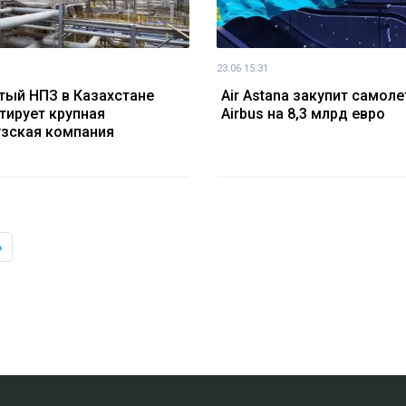
23.06 15:31
тый НПЗ в Казахстане
Air Astana закупит самол
тирует крупная
Airbus на 8,3 млрд евро
зская компания
»