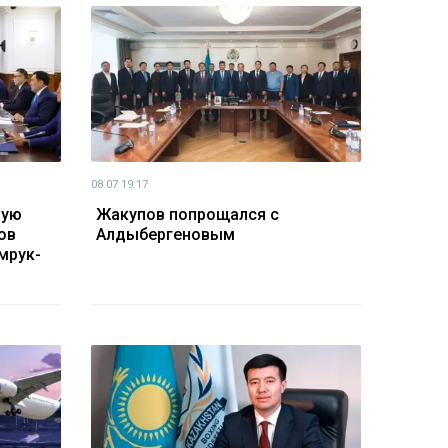
08.07 19:17
ную
Жакупов попрощался с
ов
Алдыбергеновым
мрук-