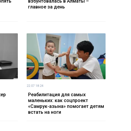
опять
взбунтовалась в Алматы –
главное за день
22.07 18:24
жер
Реабилитация для самых
маленьких: как соцпроект
«Самрук-Қазына» помогает детям
встать на ноги