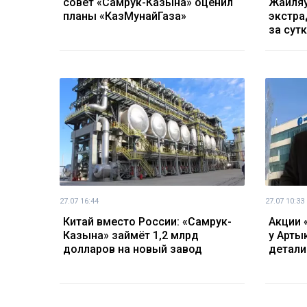
совет «Самрук-Казына» оценил
Жайляу
планы «КазМунайГаза»
экстра
за сут
27.07 16:44
27.07 10:33
Китай вместо России: «Самрук-
Акции 
Казына» займёт 1,2 млрд
у Арты
долларов на новый завод
детали