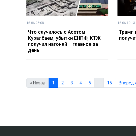
16.06 23:08
16.06 19:13
Что случилось с Асетом
Трамп 
Куралбаем, убытки ЕНПФ, КТЖ
получи
получил нагоняй – главное за
день
« Назад
1
2
3
4
5
…
15
Вперед 