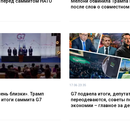
 перед саммитом НАТО
Мелони обвинила Трампа 
после слов о совместном
17.06 23:35
ень близки». Трамп
G7 подвела итоги, депута
 итоги саммита G7
переодеваются, советы п
экономии – главное за де