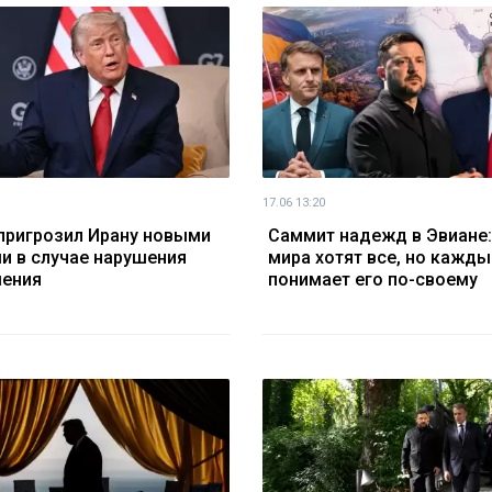
17.06 13:20
пригрозил Ирану новыми
Саммит надежд в Эвиане:
и в случае нарушения
мира хотят все, но кажды
шения
понимает его по-своему