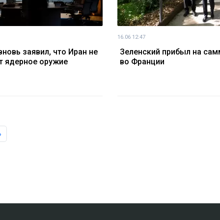
16.06 12:47
вновь заявил, что Иран не
Зеленский прибыл на сам
т ядерное оружие
во Франции
»