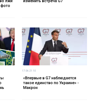
во лжи
изменить встреча G7
 фото
17.06 21:10
ты
«Впервые в G7 наблюдается
о
такое единство по Украине» -
нь
Макрон