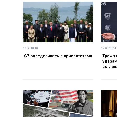
17.06 18:18
17.06 18:14
G7 определилась с приоритетами
Трамп 
ударам
согла