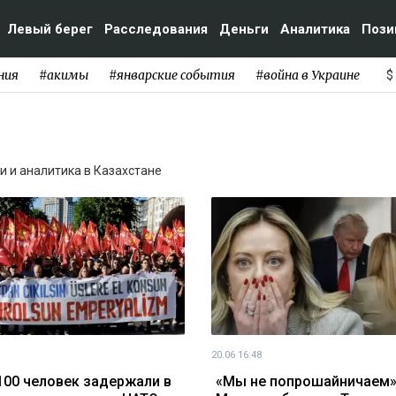
Левый берег
Расследования
Деньги
Аналитика
Пози
ния
#акимы
#январские события
#война в Украине
$
ти и аналитика в Казахстане
20.06 16:48
100 человек задержали в
«Мы не попрошайничаем»