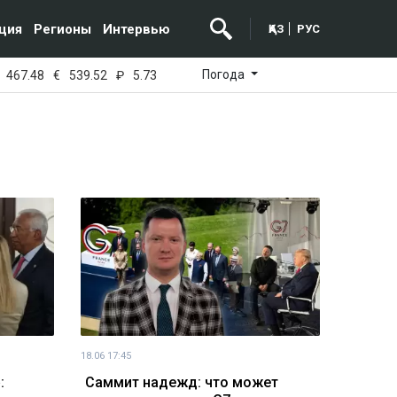
ция
Регионы
Интервью
ҚАЗ
РУС
Погода
467.48
€
539.52
₽
5.73
18.06 17:45
:
Саммит надежд: что может