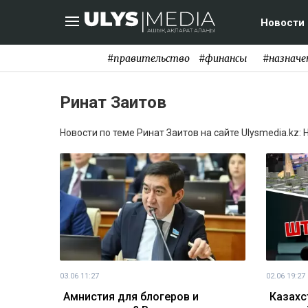
Новости
#правительство
#финансы
#назначе
Ринат Заитов
Новости по теме Ринат Заитов на сайте Ulysmedia.kz:
03.06 11:27
02.06 19:27
Амнистия для блогеров и
Казахс