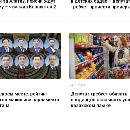
й за Алатау, пенсии ждут
в детских садах – депута
у – чем жил Казахстан 2
требует провести проверк
04.09 20:26
 своем месте: рейтинг
Депутат требует обязать
тов мажилиса парламента
продавцов оказывать усл
тана
казахском языке