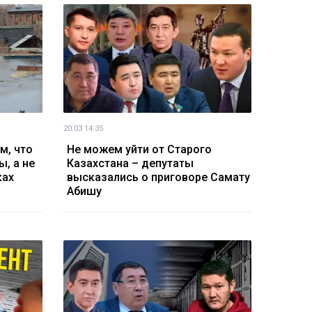
20.03 14:35
м, что
Не можем уйти от Старого
, а не
Казахстана – депутаты
ках
высказались о приговоре Самату
Абишу