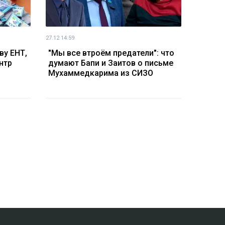
27.12 14:59
ву ЕНТ,
"Мы все втроём предатели": что
нтр
думают Бапи и Заитов о письме
Мухаммедкарима из СИЗО