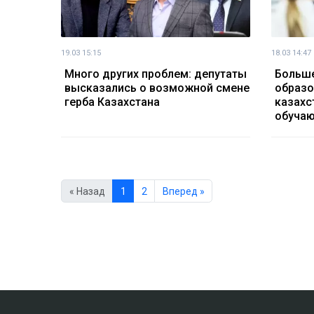
19.03 15:15
18.03 14:47
Много других проблем: депутаты
Больше
высказались о возможной смене
образо
герба Казахстана
казахс
обучаю
« Назад
1
2
Вперед »