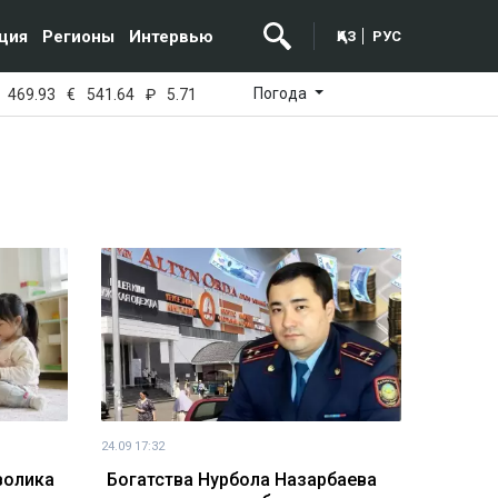
ция
Регионы
Интервью
ҚАЗ
РУС
Погода
469.93
€
541.64
₽
5.71
24.09 17:32
волика
Богатства Нурбола Назарбаева