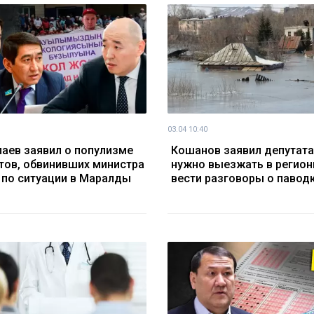
03.04 10:40
аев заявил о популизме
Кошанов заявил депутата
тов, обвинивших министра
нужно выезжать в регионы
 по ситуации в Маралды
вести разговоры о павод