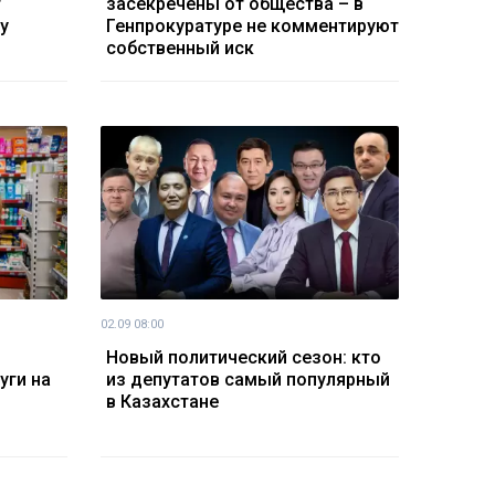
т
засекречены от общества – в
у
Генпрокуратуре не комментируют
собственный иск
02.09 08:00
Новый политический сезон: кто
уги на
из депутатов самый популярный
в Казахстане