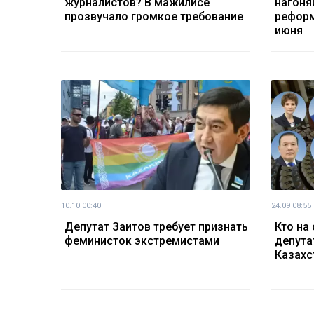
журналистов? В мажилисе
нагоня
прозвучало громкое требование
реформ
июня
10.10 00:40
24.09 08:55
Депутат Заитов требует признать
Кто на
феминисток экстремистами
депута
Казахс