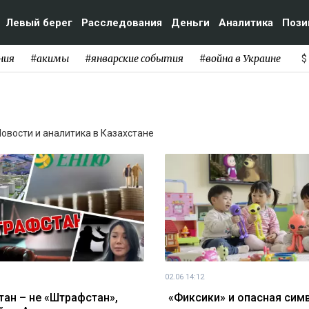
Левый берег
Расследования
Деньги
Аналитика
Пози
ния
#акимы
#январские события
#война в Украине
$
 Новости и аналитика в Казахстане
02.06 14:12
тан – не «Штрафстан»,
«Фиксики» и опасная сим