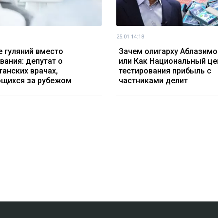
25.01 14:18
 гуляний вместо
Зачем олигарху Аблазимо
вания: депутат о
или Как Национальный це
танских врачах,
тестирования прибыль с
щихся за рубежом
частниками делит