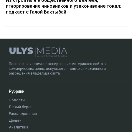
Из строителя в общественного деятеля,
игнорирование чиновников и узаконивание токал:
подкаст с Галой Бактыбай
Полное или частичное копирование материалов сайта в
коммерческих целях допускается только с письменного
разрешения владельца сайта.
Рубрики
Новости
Левый берег
Расследования
Деньги
Аналитика