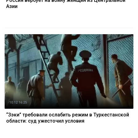
Россия вербует на войну женщин из Центральной
Азии
10.12 16:25
“Зэки” требовали ослабить режим в Туркестанской
области: суд ужесточил условия