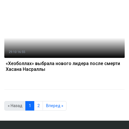
29.10 16:55
«Хезболлах» выбрала нового лидера после смерти
Хасана Насраллы
« Назад
1
2
Вперед »