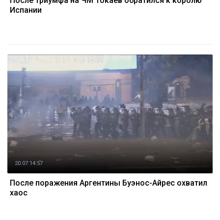
После триумфа на ЧМ Токаев обратился к королю
Испании
20.07 14:57
После поражения Аргентины Буэнос-Айрес охватил
хаос