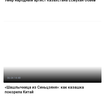
Умер народный артист Казахстана Есмухан Обаев
06.04 14:48
«Шашлычница из Синьцзяня»: как казашка
покорила Китай