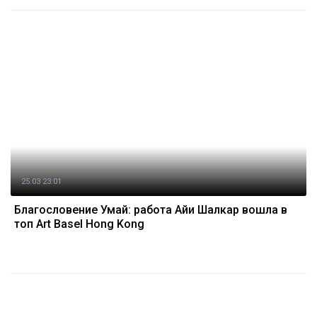
25.03 23:01
Благословение Умай: работа Айи Шалкар вошла в
топ Art Basel Hong Kong