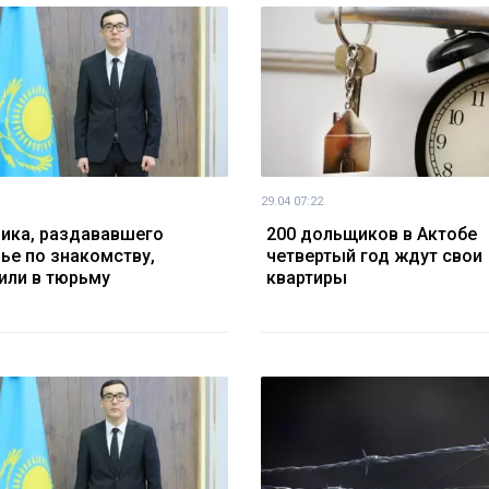
29.04 07:22
ика, раздававшего
200 дольщиков в Актобе
ье по знакомству,
четвертый год ждут свои
или в тюрьму
квартиры