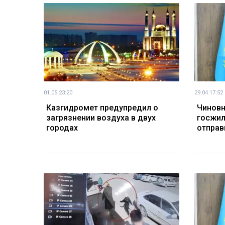
01.05 23:20
29.04 17:52
Казгидромет предупредил о
Чиновн
загрязнении воздуха в двух
госжил
городах
отправ