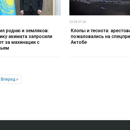
22.04 01:24
ил родню и земляков:
Клопы и теснота: аресто
ику акимата запросили
пожаловались на спецпри
ет за махинации с
Актобе
льем
Вперед »