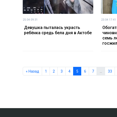
25.04 09:31
23.04 17:41
Девушка пыталась украсть
Обогат
ребёнка средь бела дня в Актобе
чиновн
семь л
госжи
« Назад
1
2
3
4
5
6
7
…
33