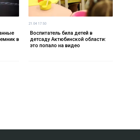
21.04 17:50
ванные
Воспитатель била детей в
емник в
детсаду Актюбинской области:
это попало на видео