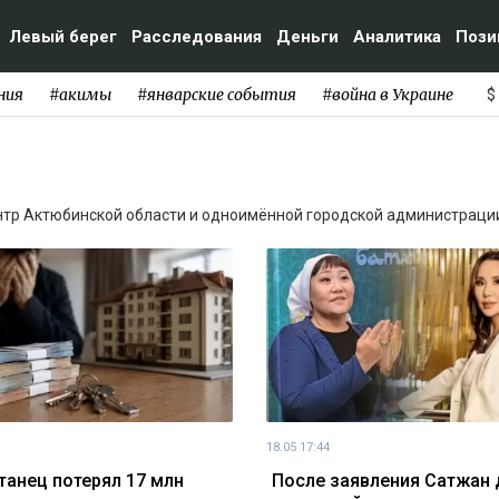
Левый берег
Расследования
Деньги
Аналитика
Пози
ния
#акимы
#январские события
#война в Украине
$
нтр Актюбинской области и одноимённой городской администраци
18.05 17:44
танец потерял 17 млн
После заявления Сатжан