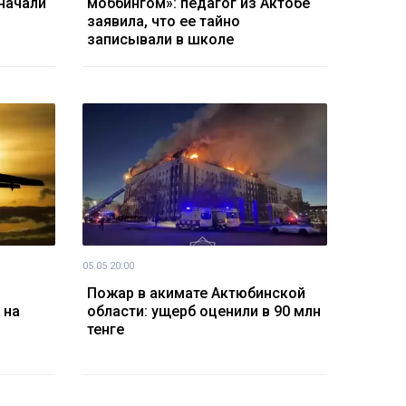
начали
моббингом»: педагог из Актобе
заявила, что ее тайно
записывали в школе
05.05 20:00
Пожар в акимате Актюбинской
 на
области: ущерб оценили в 90 млн
тенге