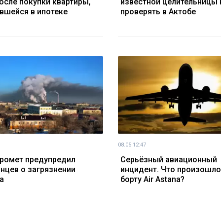
после покупки квартиры,
известной целительницы 
вшейся в ипотеке
проверять в Актобе
08.05 12:47
ромет предупредил
Серьёзный авиационный
нцев о загрязнении
инцидент. Что произошло
а
борту Air Astana?