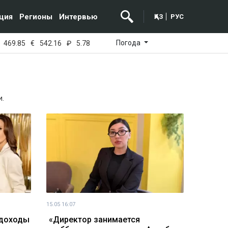
ция
Регионы
Интервью
ҚАЗ
РУС
Погода
469.85
€
542.16
₽
5.78
и.
15.05 16:07
 доходы
«Директор занимается