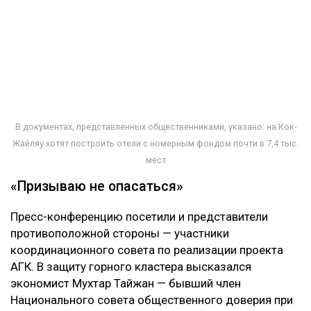
В документах, представленных общественниками, указано: на Кок-
Жайляу хотят построить отели с номерным фондом почти в 7,4 тыс.
мест
«Призываю не опасаться»
Пресс-конференцию посетили и представители
противоположной стороны — участники
координационного совета по реализации проекта
АГК. В защиту горного кластера высказался
экономист Мухтар Тайжан — бывший член
Национального совета общественного доверия при