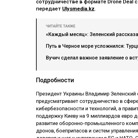
сотрудничестве в формате Drone Deal 
передает
Ulysmedia.kz
.
ЧИТАЙТЕ ТАКЖЕ
«Каждый месяц»: Зеленский рассказа
Путь в Черное море усложнился: Турц
Вучич сделал важное заявление о вст
Подробности
Президент Украины Владимир Зеленский 
предусматривает сотрудничество в сфер
кибербезопасности и технологий, а прав
поддержку Киеву на 9 миллиардов евро д
развитие оборонно-промышленного компл
дронов, боеприпасов и систем управления
доверия и шаг к интеграции в ЕС и НАТО.