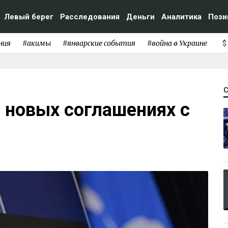
Левый берег
Расследования
Деньги
Аналитика
Пози
ния
#акимы
#январские события
#война в Украине
$
 новых соглашениях с