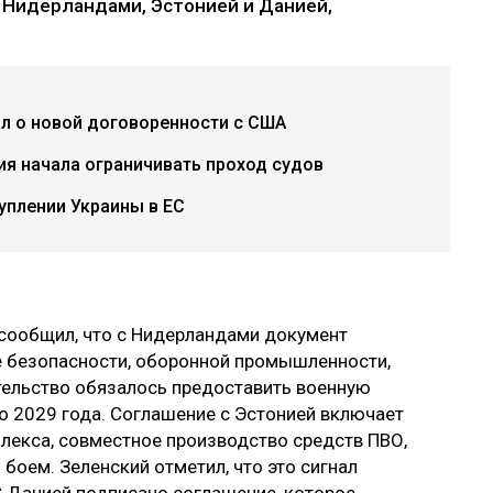
с Нидерландами, Эстонией и Данией,
л о новой договоренности с США
ия начала ограничивать проход судов
уплении Украины в ЕС
сообщил, что с Нидерландами документ
е безопасности, оборонной промышленности,
ительство обязалось предоставить военную
о 2029 года. Соглашение с Эстонией включает
екса, совместное производство средств ПВО,
 боем. Зеленский отметил, что это сигнал
 С Данией подписано соглашение, которое