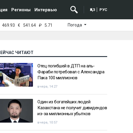
ция
Регионы
Интервью
ҚАЗ
РУС
Погода
469.93
€
541.64
₽
5.71
СЕЙЧАС ЧИТАЮТ
Отец погибшей в ДТП на аль-
Фараби потребовал с Александра
Пака 100 миллионов
вчера, 14:27
Один из богатейших людей
Казахстана не получит дивидендов
из-за миллионных убытков
вчера, 10:57