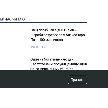
СЕЙЧАС ЧИТАЮТ
Отец погибшей в ДТП на аль-
Фараби потребовал с Александра
Пака 100 миллионов
вчера, 14:27
Один из богатейших людей
Казахстана не получит дивидендов
из-за миллионных убытков
вчера, 10:57
Принять
«Пивной король» Тохтар Тулешов
пытается сократить свой 21-летний
срок
вчера, 15:16