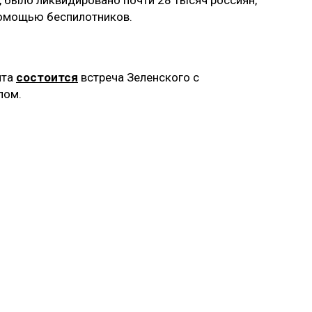
омощью беспилотников.
ита
состоится
встреча Зеленского с
пом.