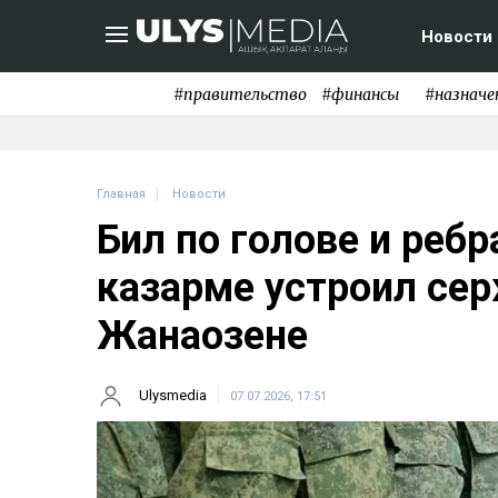
Новости
#правительство
#финансы
#назначе
Главная
Новости
Бил по голове и реб
казарме устроил се
Жанаозене
Ulysmedia
07.07.2026, 17:51