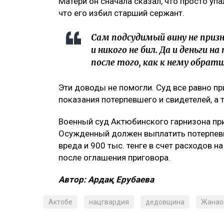
Матери он сначала сказал, что просто упа
что его избил старший сержант.
Сам подсудимый вину не призна
и никого не бил. Да и деньги 
после того, как к нему обрат
Эти доводы не помогли. Суд все равно п
показания потерпевшего и свидетелей, а
Военный суд Актюбинского гарнизона при
Осужденный должен выплатить потерпевш
вреда и 900 тыс. тенге в счет расходов н
после оглашения приговора.
Автор: Ардақ Ерубаева
Актобе
нацгвардия
дедовщина
Жанао