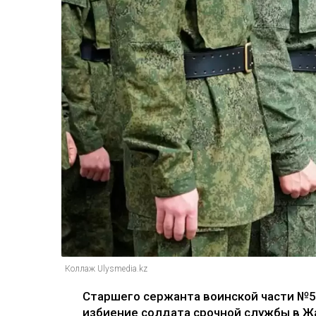
Коллаж Ulysmedia.kz
Старшего сержанта воинской части №5
избиение солдата срочной службы в Ж