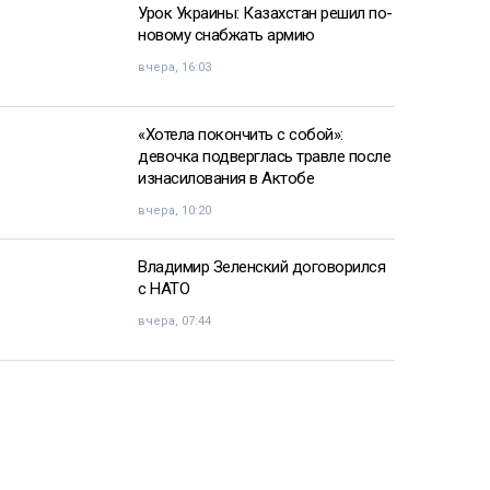
Урок Украины: Казахстан решил по-
новому снабжать армию
вчера, 16:03
«Хотела покончить с собой»:
девочка подверглась травле после
изнасилования в Актобе
вчера, 10:20
Владимир Зеленский договорился
с НАТО
вчера, 07:44