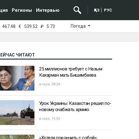
ция
Регионы
Интервью
ҚАЗ
РУС
Погода
467.48
€
539.52
₽
5.73
СЕЙЧАС ЧИТАЮТ
25 миллионов требует с Назым
Кахарман мать Бишимбаева
вчера, 08:58
Урок Украины: Казахстан решил по-
новому снабжать армию
вчера, 16:03
«Хотела покончить с собой»: