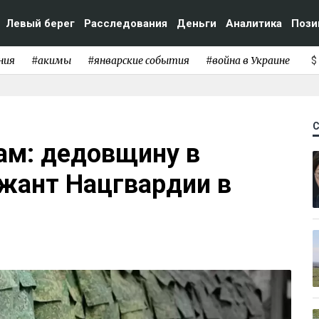
Левый берег
Расследования
Деньги
Аналитика
Пози
ния
#акимы
#январские события
#война в Украине
$
рам: дедовщину в
ржант Нацгвардии в