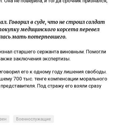
л. Она не поверила, и тогда срочник признался,
л. Говорил в суде, что не строил солдат
на покупку медицинского корсета перевел
илась мать потерпевшего.
ризнал старшего сержанта виновным. Помогли
 также заключения экспертизы.
говорил его к одному году лишения свободы.
ему 700 тыс. тенге компенсации морального
а представителя. Под стражу его взяли сразу
зен
Военнослужащие