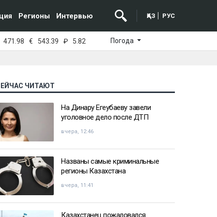
ция
Регионы
Интервью
ҚАЗ
РУС
Погода
471.98
€
543.39
₽
5.82
СЕЙЧАС ЧИТАЮТ
На Динару Егеубаеву завели
уголовное дело после ДТП
вчера, 12:46
Названы самые криминальные
регионы Казахстана
вчера, 11:41
Казахстанец пожаловался