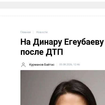
Главная
Новости
На Динару Егеубаеву
после ДТП
Курманов Байтас
05.08.2026, 12:46