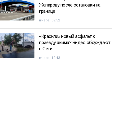
Жапарову после остановки на
границе
вчера, 09:52
«Красили» новый асфальт к
приезду акима? Видео обсуждают
в Сети
вчера, 12:43