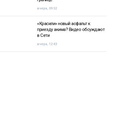
вчера, 09:52
«Красили» новый асфальт к
приезду акима? Видео обсуждают
в Сети
вчера, 12:43