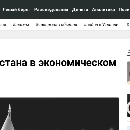
Левый берег
Расследования
Деньги
Аналитика
Пози
ния
#акимы
#январские события
#война в Украине
$
хстана в экономическом