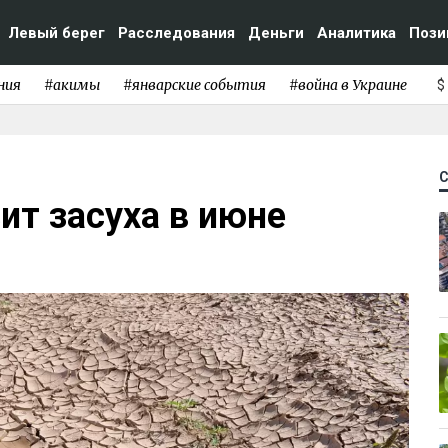
Левый берег
Расследования
Деньги
Аналитика
Пози
ния
#акимы
#январские события
#война в Украине
$
ит засуха в июне