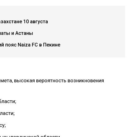
захстане 10 августа
маты и Астаны
й пояс Naiza FC в Пекине
омета, высокая вероятность возникновения
ласти;
ласти;
су;