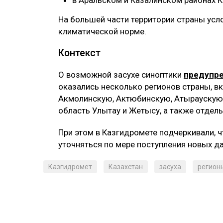
в Аральском и Казалинском районах 
На большей части территории страны усл
климатической норме.
Контекст
О возможной засухе синоптики
предупр
оказались несколько регионов страны, в
Акмолинскую, Актюбинскую, Атыраускую
область Улытау и Жетысу, а также отде
При этом в Казгидромете подчеркивали, 
уточняться по мере поступления новых д
Казгидромет
Казахстан
засуха
регион