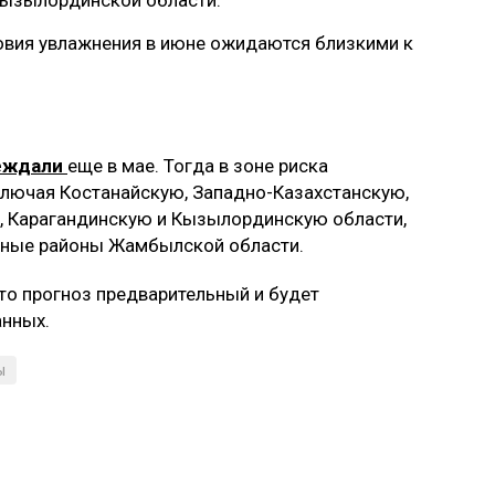
Кызылординской области.
овия увлажнения в июне ожидаются близкими к
еждали
еще в мае. Тогда в зоне риска
ключая Костанайскую, Западно-Казахстанскую,
, Карагандинскую и Кызылординскую области,
льные районы Жамбылской области.
что прогноз предварительный и будет
анных.
ы