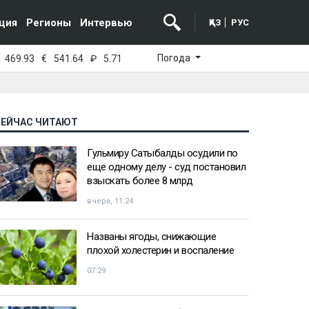
ция
Регионы
Интервью
ҚАЗ
РУС
Погода
469.93
€
541.64
₽
5.71
СЕЙЧАС ЧИТАЮТ
Гульмиру Сатыбалды осудили по
еще одному делу - суд постановил
взыскать более 8 млрд
вчера, 11:24
Названы ягоды, снижающие
плохой холестерин и воспаление
07:29