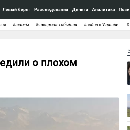
Левый берег
Расследования
Деньги
Аналитика
Пози
ния
#акимы
#январские события
#война в Украине
$
едили о плохом