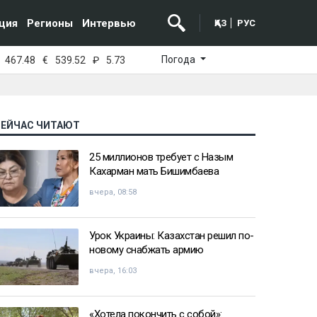
ция
Регионы
Интервью
ҚАЗ
РУС
Погода
467.48
€
539.52
₽
5.73
СЕЙЧАС ЧИТАЮТ
25 миллионов требует с Назым
Кахарман мать Бишимбаева
вчера, 08:58
Урок Украины: Казахстан решил по-
новому снабжать армию
вчера, 16:03
«Хотела покончить с собой»: