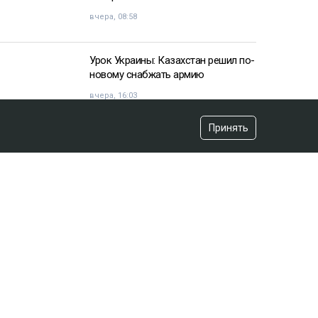
вчера, 08:58
Урок Украины: Казахстан решил по-
новому снабжать армию
вчера, 16:03
Принять
«Хотела покончить с собой»:
девочка подверглась травле после
изнасилования в Актобе
вчера, 10:20
Владимир Зеленский договорился
с НАТО
вчера, 07:44