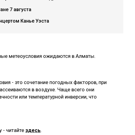
ане 7 августа
нцертом Канье Уэста
ные метеоусловия ожидаются в Алматы.
вия - это сочетание погодных факторов, при
ссеиваются в воздухе. Чаще всего они
ачности или температурной инверсии, что
а.
у - читайте
здесь
.