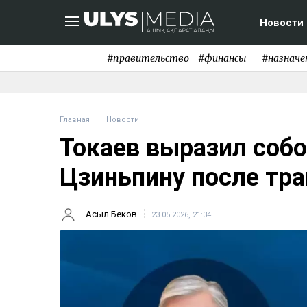
Новости
#правительство
#финансы
#назначе
Главная
Новости
Токаев выразил соб
Цзиньпину после тра
Асыл Беков
23.05.2026, 21:34