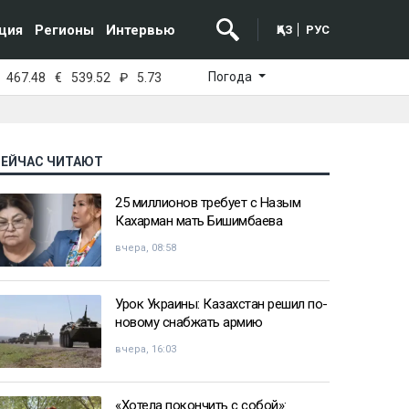
ция
Регионы
Интервью
ҚАЗ
РУС
Погода
467.48
€
539.52
₽
5.73
СЕЙЧАС ЧИТАЮТ
25 миллионов требует с Назым
Кахарман мать Бишимбаева
вчера, 08:58
Урок Украины: Казахстан решил по-
новому снабжать армию
вчера, 16:03
«Хотела покончить с собой»: