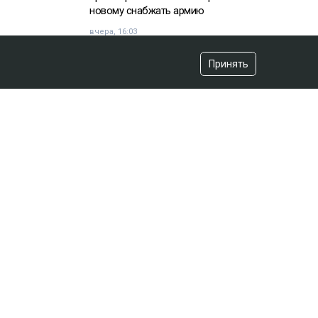
новому снабжать армию
вчера, 16:03
Принять
«Хотела покончить с собой»:
девочка подверглась травле после
изнасилования в Актобе
вчера, 10:20
Владимир Зеленский договорился
с НАТО
вчера, 07:44