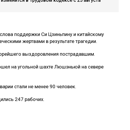
 изменится в Трудовом кодексе с 25 августа
 слова поддержки Си Цзиньпину и китайскому
еческими жертвами в результате трагедии.
орейшего выздоровления пострадавшим.
ошел на угольной шахте Люшэньюй на севере
арии стали не менее 90 человек.
ились 247 рабочих.