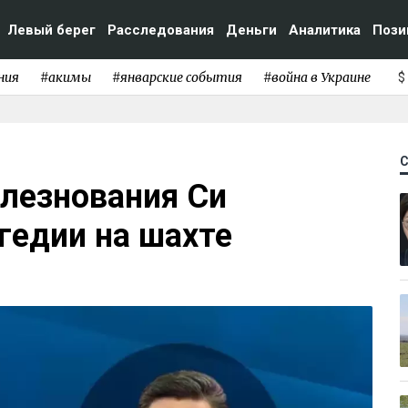
Левый берег
Расследования
Деньги
Аналитика
Пози
ния
#акимы
#январские события
#война в Украине
$
олезнования Си
гедии на шахте